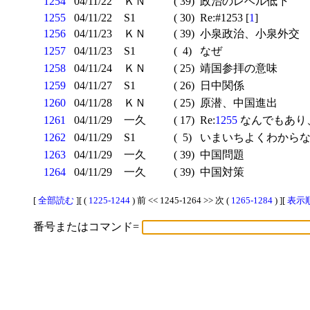
1254
04/11/22
ＫＮ
( 39)
政治のレベル低下
1255
04/11/22
S1
( 30)
Re:#1253 [
1
]
1256
04/11/23
ＫＮ
( 39)
小泉政治、小泉外交
1257
04/11/23
S1
( 4)
なぜ
1258
04/11/24
ＫＮ
( 25)
靖国参拝の意味
1259
04/11/27
S1
( 26)
日中関係
1260
04/11/28
ＫＮ
( 25)
原潜、中国進出
1261
04/11/29
一久
( 17)
Re:
1255
なんでもあり
1262
04/11/29
S1
( 5)
いまいちよくわからない
1263
04/11/29
一久
( 39)
中国問題
1264
04/11/29
一久
( 39)
中国対策
[
全部読む
][ (
1225-1244
) 前 << 1245-1264 >> 次 (
1265-1284
) ][
表示順
番号またはコマンド=