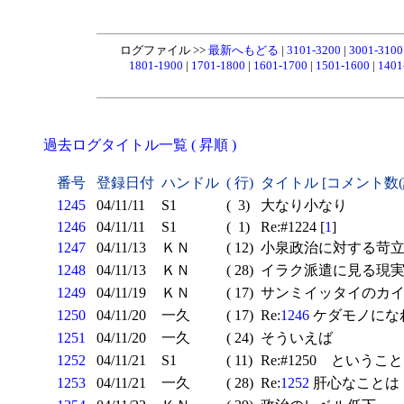
ログファイル >>
最新へもどる
|
3101-3200
|
3001-310
1801-1900
|
1701-1800
|
1601-1700
|
1501-1600
|
1401
過去ログタイトル一覧 ( 昇順 )
番号
登録日付
ハンドル
( 行)
タイトル [コメント数
1245
04/11/11
S1
( 3)
大なり小なり
1246
04/11/11
S1
( 1)
Re:#1224 [
1
]
1247
04/11/13
ＫＮ
( 12)
小泉政治に対する苛立
1248
04/11/13
ＫＮ
( 28)
イラク派遣に見る現実
1249
04/11/19
ＫＮ
( 17)
サンミイッタイのカ
1250
04/11/20
一久
( 17)
Re:
1246
ケダモノになれ
1251
04/11/20
一久
( 24)
そういえば
1252
04/11/21
S1
( 11)
Re:#1250 ということ
1253
04/11/21
一久
( 28)
Re:
1252
肝心なことは 