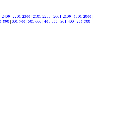
1-2400
|
2201-2300
|
2101-2200
|
2001-2100
|
1901-2000
|
1-800
|
601-700
|
501-600
|
401-500
|
301-400
|
201-300