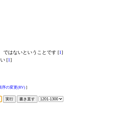
、ではないということです [
1
]
 [
1
]
序の変更(RV)
]