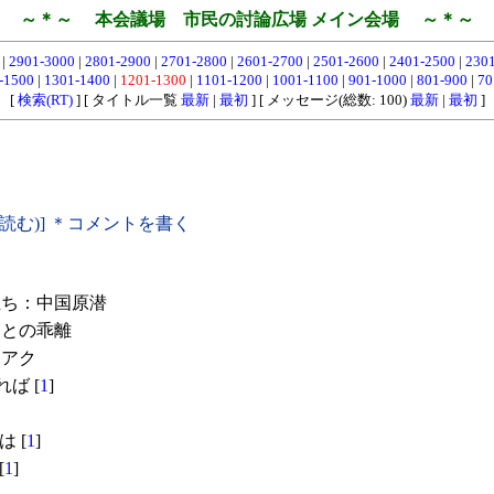
～＊～ 本会議場 市民の討論広場 メイン会場 ～＊～
0
|
2901-3000
|
2801-2900
|
2701-2800
|
2601-2700
|
2501-2600
|
2401-2500
|
230
-1500
|
1301-1400
|
1201-1300
|
1101-1200
|
1001-1100
|
901-1000
|
801-900
|
70
[
検索(RT)
] [ タイトル一覧
最新
|
最初
] [ メッセージ(総数: 100)
最新
|
最初
]
(読む)] ＊コメントを書く
ち：中国原潜
との乖離
イアク
ば [
1
]
は [
1
]
[
1
]