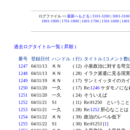
ログファイル >>
最新へもどる
|
3101-3200
|
3001-310
1801-1900
|
1701-1800
|
1601-1700
|
1501-1600
|
1401
過去ログタイトル一覧 ( 昇順 )
番号
登録日付
ハンドル
( 行)
タイトル [コメント数
1247
04/11/13
ＫＮ
( 12)
小泉政治に対する苛立
1248
04/11/13
ＫＮ
( 28)
イラク派遣に見る現実
1249
04/11/19
ＫＮ
( 17)
サンミイッタイのカ
1250
04/11/20
一久
( 17)
Re:
1246
ケダモノになれ
1251
04/11/20
一久
( 24)
そういえば
1252
04/11/21
S1
( 11)
Re:#1250 ということ
1253
04/11/21
一久
( 28)
Re:
1252
肝心なことは 
1254
04/11/22
ＫＮ
( 39)
政治のレベル低下
1255
04/11/22
S1
( 30)
Re:#1253 [
1
]