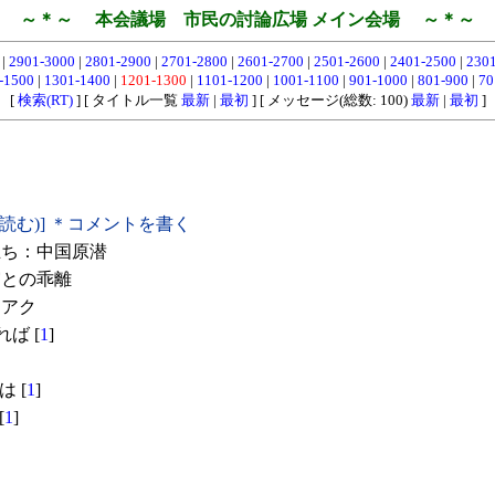
～＊～ 本会議場 市民の討論広場 メイン会場 ～＊～
0
|
2901-3000
|
2801-2900
|
2701-2800
|
2601-2700
|
2501-2600
|
2401-2500
|
230
-1500
|
1301-1400
|
1201-1300
|
1101-1200
|
1001-1100
|
901-1000
|
801-900
|
70
[
検索(RT)
] [ タイトル一覧
最新
|
最初
] [ メッセージ(総数: 100)
最新
|
最初
]
(読む)] ＊コメントを書く
ち：中国原潜
との乖離
イアク
ば [
1
]
は [
1
]
[
1
]