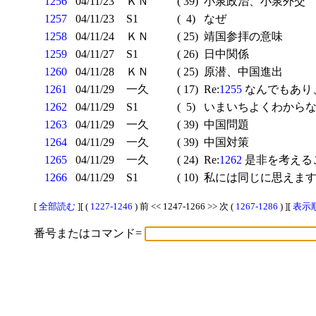
1256
04/11/23
ＫＮ
( 39)
小泉政治、小泉外交
1257
04/11/23
S1
( 4)
なぜ
1258
04/11/24
ＫＮ
( 25)
靖国参拝の意味
1259
04/11/27
S1
( 26)
日中関係
1260
04/11/28
ＫＮ
( 25)
原潜、中国進出
1261
04/11/29
一久
( 17)
Re:
1255
なんでもあり
1262
04/11/29
S1
( 5)
いまいちよくわからない
1263
04/11/29
一久
( 39)
中国問題
1264
04/11/29
一久
( 39)
中国対策
1265
04/11/29
一久
( 24)
Re:
1262
是非を考えるこ
1266
04/11/29
S1
( 10)
私には同じに思えま
[
全部読む
][ (
1227-1246
) 前 << 1247-1266 >> 次 (
1267-1286
) ][
表示順
番号またはコマンド=