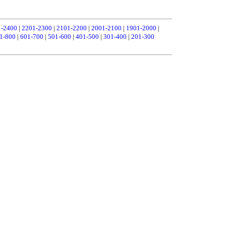
1-2400
|
2201-2300
|
2101-2200
|
2001-2100
|
1901-2000
|
1-800
|
601-700
|
501-600
|
401-500
|
301-400
|
201-300