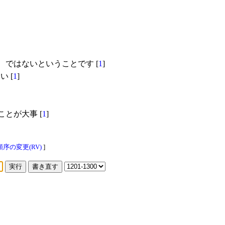
、ではないということです [
1
]
 [
1
]
とが大事 [
1
]
す
序の変更(RV)
]