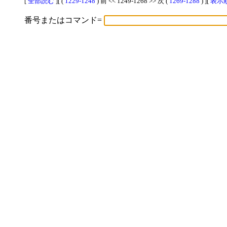
[
全部読む
][ (
1229-1248
) 前 << 1249-1268 >> 次 (
1269-1288
) ][
表示順
番号またはコマンド=