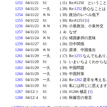
1252
04/11/21
S1
( 11)
Re:#1250 ということ
1253
04/11/21
一久
( 28)
Re:
1252
肝心なことは 
1254
04/11/22
ＫＮ
( 39)
政治のレベル低下
1255
04/11/22
S1
( 30)
Re:#1253 [
1
]
1256
04/11/23
ＫＮ
( 39)
小泉政治、小泉外交
1257
04/11/23
S1
( 4)
なぜ
1258
04/11/24
ＫＮ
( 25)
靖国参拝の意味
1259
04/11/27
S1
( 26)
日中関係
1260
04/11/28
ＫＮ
( 25)
原潜、中国進出
1261
04/11/29
一久
( 17)
Re:
1255
なんでもあり
1262
04/11/29
S1
( 5)
いまいちよくわからない
1263
04/11/29
一久
( 39)
中国問題
1264
04/11/29
一久
( 39)
中国対策
1265
04/11/29
一久
( 24)
Re:
1262
是非を考えるこ
1266
04/11/29
S1
( 10)
私には同じに思えま
1267
04/12/ 1
S1
( 10)
#1266 補足 [
1
]
1268
04/12/ 4
S1
( 18)
秋篠宮の発言