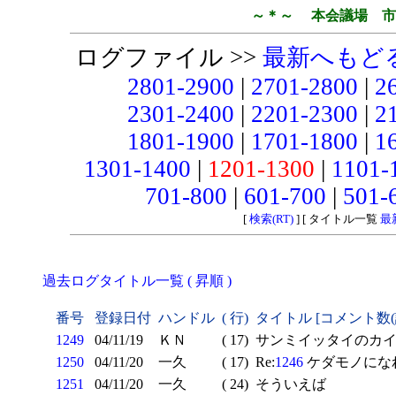
～＊～ 本会議場 市
ログファイル >>
最新へもど
2801-2900
|
2701-2800
|
2
2301-2400
|
2201-2300
|
2
1801-1900
|
1701-1800
|
1
1301-1400
|
1201-1300
|
1101-
701-800
|
601-700
|
501-
[
検索(RT)
] [ タイトル一覧
最
過去ログタイトル一覧 ( 昇順 )
番号
登録日付
ハンドル
( 行)
タイトル [コメント数
1249
04/11/19
ＫＮ
( 17)
サンミイッタイのカ
1250
04/11/20
一久
( 17)
Re:
1246
ケダモノになれ
1251
04/11/20
一久
( 24)
そういえば