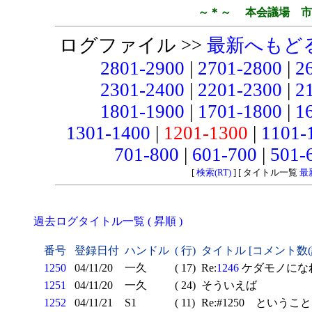
～＊～ 本会議場 市
ログファイル >>
最新へもど
2801-2900
|
2701-2800
|
2
2301-2400
|
2201-2300
|
2
1801-1900
|
1701-1800
|
1
1301-1400
|
1201-1300
|
1101-
701-800
|
601-700
|
501-
[
検索(RT)
] [ タイトル一覧
最
過去ログタイトル一覧 ( 昇順 )
番号
登録日付
ハンドル
( 行)
タイトル [コメント数
1250
04/11/20
一久
( 17)
Re:
1246
ケダモノになれ
1251
04/11/20
一久
( 24)
そういえば
1252
04/11/21
S1
( 11)
Re:#1250 ということ