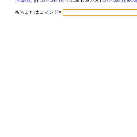
[
全部読む
][ (
1230-1249
) 前 << 1250-1269 >> 次 (
1270-1289
) ][
表示順
番号またはコマンド=