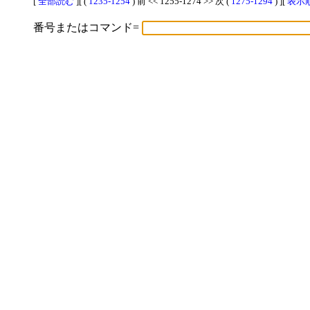
[
全部読む
][ (
1235-1254
) 前 << 1255-1274 >> 次 (
1275-1294
) ][
表示順
番号またはコマンド=