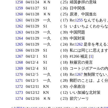
1258
04/11/24
ＫＮ
( 25)
靖国参拝の意味
1259
04/11/27
S1
( 26)
日中関係
1260
04/11/28
ＫＮ
( 25)
原潜、中国進出
1261
04/11/29
一久
( 17)
Re:
1255
なんでもあり
1262
04/11/29
S1
( 5)
いまいちよくわからない
1263
04/11/29
一久
( 39)
中国問題
1264
04/11/29
一久
( 39)
中国対策
1265
04/11/29
一久
( 24)
Re:
1262
是非を考えるこ
1266
04/11/29
S1
( 10)
私には同じに思えま
1267
04/12/ 1
S1
( 10)
#1266 補足 [
1
]
1268
04/12/ 4
S1
( 18)
秋篠宮の発言
1269
04/12/ 4
S1
( 10)
コートジボアールの
1270
04/12/ 5
一久
( 18)
Re:
1267
無制限でない
1271
04/12/ 5
一久
( 28)
郵貯のことは、よく分
1272
04/12/11
KN
( 30)
小泉政治
1273
04/12/12
KN
( 12)
いい加減な北対策
1274
04/12/16
ＫＮ
( 23)
節穴ソーリ