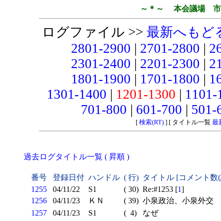
～＊～ 本会議場 市
ログファイル >>
最新へもど
2801-2900
|
2701-2800
|
2
2301-2400
|
2201-2300
|
2
1801-1900
|
1701-1800
|
1
1301-1400
|
1201-1300
|
1101-
701-800
|
601-700
|
501-
[
検索(RT)
] [ タイトル一覧
最
過去ログタイトル一覧 ( 昇順 )
番号
登録日付
ハンドル
( 行)
タイトル [コメント数
1255
04/11/22
S1
( 30)
Re:#1253 [
1
]
1256
04/11/23
ＫＮ
( 39)
小泉政治、小泉外交
1257
04/11/23
S1
( 4)
なぜ