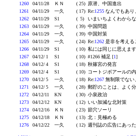
1260
04/11/28
ＫＮ
( 25)
原潜、中国進出
1261
04/11/29
一久
( 17)
Re:
1255
なんでもあり
1262
04/11/29
S1
( 5)
いまいちよくわからない
1263
04/11/29
一久
( 39)
中国問題
1264
04/11/29
一久
( 39)
中国対策
1265
04/11/29
一久
( 24)
Re:
1262
是非を考えるこ
1266
04/11/29
S1
( 10)
私には同じに思えま
1267
04/12/ 1
S1
( 10)
#1266 補足 [
1
]
1268
04/12/ 4
S1
( 18)
秋篠宮の発言
1269
04/12/ 4
S1
( 10)
コートジボアールの
1270
04/12/ 5
一久
( 18)
Re:
1267
無制限でない
1271
04/12/ 5
一久
( 28)
郵貯のことは、よく分
1272
04/12/11
KN
( 30)
小泉政治
1273
04/12/12
KN
( 12)
いい加減な北対策
1274
04/12/16
ＫＮ
( 23)
節穴ソーリ
1275
04/12/18
ＫＮ
( 13)
北：見極める
1276
04/12/22
一久
( 12)
週刊誌の広告にあった