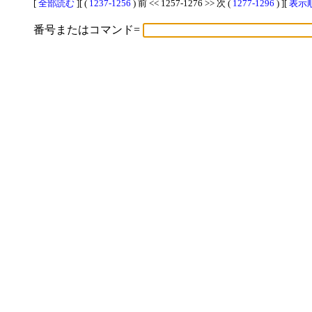
[
全部読む
][ (
1237-1256
) 前 << 1257-1276 >> 次 (
1277-1296
) ][
表示順
番号またはコマンド=