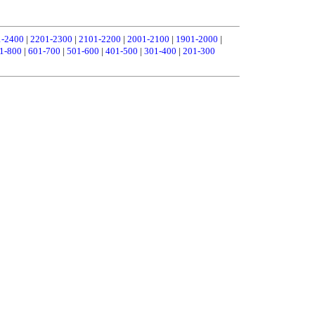
1-2400
|
2201-2300
|
2101-2200
|
2001-2100
|
1901-2000
|
1-800
|
601-700
|
501-600
|
401-500
|
301-400
|
201-300