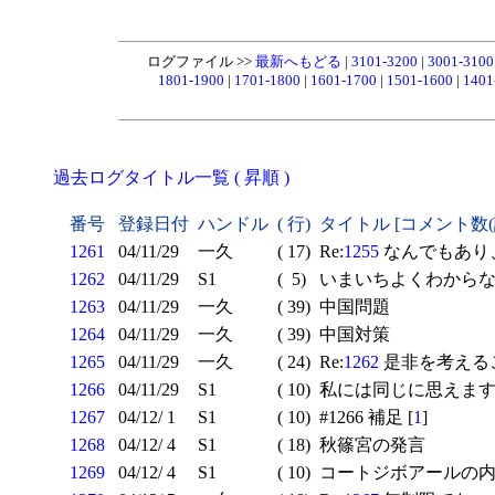
ログファイル >>
最新へもどる
|
3101-3200
|
3001-310
1801-1900
|
1701-1800
|
1601-1700
|
1501-1600
|
1401
過去ログタイトル一覧 ( 昇順 )
番号
登録日付
ハンドル
( 行)
タイトル [コメント数
1261
04/11/29
一久
( 17)
Re:
1255
なんでもあり
1262
04/11/29
S1
( 5)
いまいちよくわからない
1263
04/11/29
一久
( 39)
中国問題
1264
04/11/29
一久
( 39)
中国対策
1265
04/11/29
一久
( 24)
Re:
1262
是非を考えるこ
1266
04/11/29
S1
( 10)
私には同じに思えま
1267
04/12/ 1
S1
( 10)
#1266 補足 [
1
]
1268
04/12/ 4
S1
( 18)
秋篠宮の発言
1269
04/12/ 4
S1
( 10)
コートジボアールの