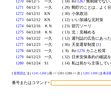
1270
04/12/ 5
一久
( 18)
Re:
1267
無制限でない
1271
04/12/ 5
一久
( 28)
郵貯のことは、よく分
1272
04/12/11
KN
( 30)
小泉政治
1273
04/12/12
KN
( 12)
いい加減な北対策
1274
04/12/16
ＫＮ
( 23)
節穴ソーリ
1275
04/12/18
ＫＮ
( 13)
北：見極める
1276
04/12/22
一久
( 12)
週刊誌の広告にあった
1277
04/12/23
一久
( 36)
天皇選挙制度 [
1
]
1278
04/12/23
一久
( 8)
Re:
1276
カニと松茸
1279
04/12/23
一久
( 32)
日米安保条約の確認
1280
04/12/24
S1
( 14)
私は前から主張していま
[
全部読む
][ (
1241-1260
) 前 << 1261-1280 >> 次 (
1281-1300
) ][
表示順
番号またはコマンド=