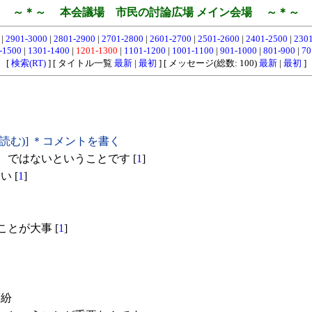
～＊～ 本会議場 市民の討論広場 メイン会場 ～＊～
0
|
2901-3000
|
2801-2900
|
2701-2800
|
2601-2700
|
2501-2600
|
2401-2500
|
230
-1500
|
1301-1400
|
1201-1300
|
1101-1200
|
1001-1100
|
901-1000
|
801-900
|
70
[
検索(RT)
] [ タイトル一覧
最新
|
最初
] [ メッセージ(総数: 100)
最新
|
最初
]
(読む)] ＊コメントを書く
、ではないということです [
1
]
 [
1
]
とが大事 [
1
]
す
内紛