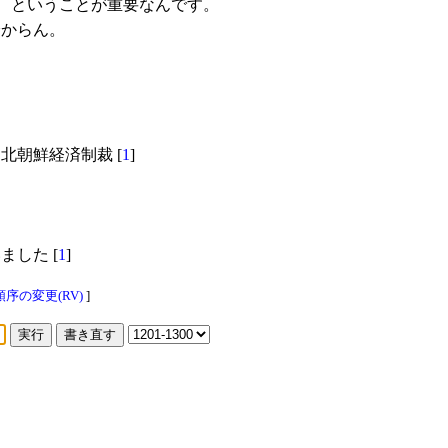
、ということが重要なんです。
からん。
北朝鮮経済制裁 [
1
]
を
した [
1
]
序の変更(RV)
]