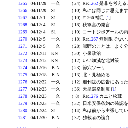
1265
04/11/29
一久
( 24)
Re:
1262
是非を考えるこ
1266
04/11/29
S1
( 10)
私には同じに思えま
1267
04/12/ 1
S1
( 10)
#1266 補足 [
1
]
1268
04/12/ 4
S1
( 18)
秋篠宮の発言
1269
04/12/ 4
S1
( 10)
コートジボアールの
1270
04/12/ 5
一久
( 18)
Re:
1267
無制限でない
1271
04/12/ 5
一久
( 28)
郵貯のことは、よく分
1272
04/12/11
KN
( 30)
小泉政治
1273
04/12/12
KN
( 12)
いい加減な北対策
1274
04/12/16
ＫＮ
( 23)
節穴ソーリ
1275
04/12/18
ＫＮ
( 13)
北：見極める
1276
04/12/22
一久
( 12)
週刊誌の広告にあった
1277
04/12/23
一久
( 36)
天皇選挙制度 [
1
]
1278
04/12/23
一久
( 8)
Re:
1276
カニと松茸
1279
04/12/23
一久
( 32)
日米安保条約の確認
1280
04/12/24
S1
( 14)
私は前から主張していま
1281
04/12/30
ＫＮ
( 32)
独裁者の詭弁