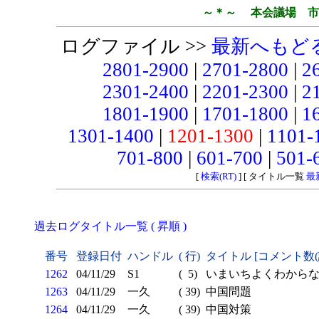
～＊～ 本会議場 市
ログファイル >>
最新へもど
2801-2900
|
2701-2800
|
2
2301-2400
|
2201-2300
|
2
1801-1900
|
1701-1800
|
1
1301-1400
|
1201-1300
|
1101-
701-800
|
601-700
|
501-
[
検索(RT)
] [ タイトル一覧
最
過去ログタイトル一覧 ( 昇順 )
番号
登録日付
ハンドル
( 行)
タイトル [コメント数
1262
04/11/29
S1
( 5)
いまいちよくわからない
1263
04/11/29
一久
( 39)
中国問題
1264
04/11/29
一久
( 39)
中国対策