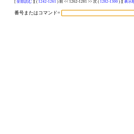
[
全部読む
][ (
1242-1261
) 前 << 1262-1281 >> 次 (
1282-1300
) ][
表示順
番号またはコマンド=