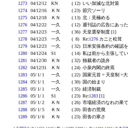
1273
04/12/12
KN
( 12)
いい加減な北対策
1274
04/12/16
ＫＮ
( 23)
節穴ソーリ
1275
04/12/18
ＫＮ
( 13)
北：見極める
1276
04/12/22
一久
( 12)
週刊誌の広告にあった
1277
04/12/23
一久
( 36)
天皇選挙制度 [
1
]
1278
04/12/23
一久
( 8)
Re:
1276
カニと松茸
1279
04/12/23
一久
( 32)
日米安保条約の確認
1280
04/12/24
S1
( 14)
私は前から主張していま
1281
04/12/30
ＫＮ
( 32)
独裁者の詭弁
1282
04/12/31
ＫＮ
( 24)
小泉内閣の終焉
1283
05/ 1/ 1
一久
( 22)
国家元首 = 天皇制 =
1284
05/ 1/ 1
一久
( 30)
国の始まり
1285
05/ 1/ 1
一久
( 35)
経済制裁
1286
05/ 1/ 1
S1
( 23)
Re:
1283
[
1
]
1287
05/ 1/ 2
ＫＮ
( 26)
市場経済のなれの果
1288
05/ 1/ 5
ＫＮ
( 20)
田舎の荒廃
1289
05/ 1/ 6
ＫＮ
( 23)
田舎の寒さ