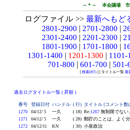
～＊～ 本会議場 市
ログファイル >>
最新へもど
2801-2900
|
2701-2800
|
2
2301-2400
|
2201-2300
|
2
1801-1900
|
1701-1800
|
1
1301-1400
|
1201-1300
|
1101-
701-800
|
601-700
|
501-
[
検索(RT)
] [ タイトル一覧
最
過去ログタイトル一覧 ( 昇順 )
番号
登録日付
ハンドル
( 行)
タイトル [コメント数
1270
04/12/ 5
一久
( 18)
Re:
1267
無制限でない
1271
04/12/ 5
一久
( 28)
郵貯のことは、よく分
1272
04/12/11
KN
( 30)
小泉政治