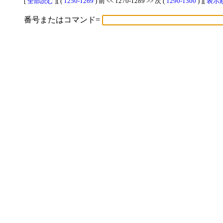
[
全部読む
][ (
1250-1269
) 前 << 1270-1289 >> 次 (
1290-1300
) ][
表示順
番号またはコマンド=