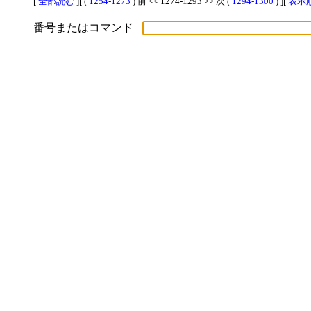
[
全部読む
][ (
1254-1273
) 前 << 1274-1293 >> 次 (
1294-1300
) ][
表示順
番号またはコマンド=