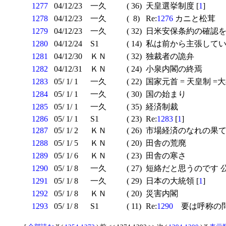
1277
04/12/23
一久
( 36)
天皇選挙制度 [
1
]
1278
04/12/23
一久
( 8)
Re:
1276
カニと松茸
1279
04/12/23
一久
( 32)
日米安保条約の確認
1280
04/12/24
S1
( 14)
私は前から主張していま
1281
04/12/30
ＫＮ
( 32)
独裁者の詭弁
1282
04/12/31
ＫＮ
( 24)
小泉内閣の終焉
1283
05/ 1/ 1
一久
( 22)
国家元首 = 天皇制 =
1284
05/ 1/ 1
一久
( 30)
国の始まり
1285
05/ 1/ 1
一久
( 35)
経済制裁
1286
05/ 1/ 1
S1
( 23)
Re:
1283
[
1
]
1287
05/ 1/ 2
ＫＮ
( 26)
市場経済のなれの果
1288
05/ 1/ 5
ＫＮ
( 20)
田舎の荒廃
1289
05/ 1/ 6
ＫＮ
( 23)
田舎の寒さ
1290
05/ 1/ 8
一久
( 27)
短絡だと思うのです 公募
1291
05/ 1/ 8
一久
( 29)
日本の大統領 [
1
]
1292
05/ 1/ 8
ＫＮ
( 20)
災害内閣
1293
05/ 1/ 8
S1
( 11)
Re:
1290
要は呼称の