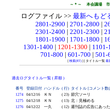
～＊～ 本会議場 市
ログファイル >>
最新へもど
2801-2900
|
2701-2800
|
2
2301-2400
|
2201-2300
|
2
1801-1900
|
1701-1800
|
1
1301-1400
|
1201-1300
|
1101-
701-800
|
601-700
|
501-
[
検索(RT)
] [ タイトル一覧
最
過去ログタイトル一覧 ( 昇順 )
番号
登録日付
ハンドル
( 行)
タイトル [コメント数
1274
04/12/16
ＫＮ
( 23)
節穴ソーリ
1275
04/12/18
ＫＮ
( 13)
北：見極める
1276
04/12/22
一久
( 12)
週刊誌の広告にあった