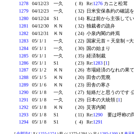
1278
04/12/23
一久
( 8)
Re:
1276
カニと松茸
1279
04/12/23
一久
( 32)
日米安保条約の確認
1280
04/12/24
S1
( 14)
私は前から主張していま
1281
04/12/30
ＫＮ
( 32)
独裁者の詭弁
1282
04/12/31
ＫＮ
( 24)
小泉内閣の終焉
1283
05/ 1/ 1
一久
( 22)
国家元首 = 天皇制 =
1284
05/ 1/ 1
一久
( 30)
国の始まり
1285
05/ 1/ 1
一久
( 35)
経済制裁
1286
05/ 1/ 1
S1
( 23)
Re:
1283
[
1
]
1287
05/ 1/ 2
ＫＮ
( 26)
市場経済のなれの果
1288
05/ 1/ 5
ＫＮ
( 20)
田舎の荒廃
1289
05/ 1/ 6
ＫＮ
( 23)
田舎の寒さ
1290
05/ 1/ 8
一久
( 27)
短絡だと思うのです 公募
1291
05/ 1/ 8
一久
( 29)
日本の大統領 [
1
]
1292
05/ 1/ 8
ＫＮ
( 20)
災害内閣
1293
05/ 1/ 8
S1
( 11)
Re:
1290
要は呼称の
1294
05/ 1/ 8
S1
( 4)
Re:
1291
[
全部読む
][ (
1255-1274
) 前 << 1275-1294 >> 次 (
1295-1300
) ][
表示順