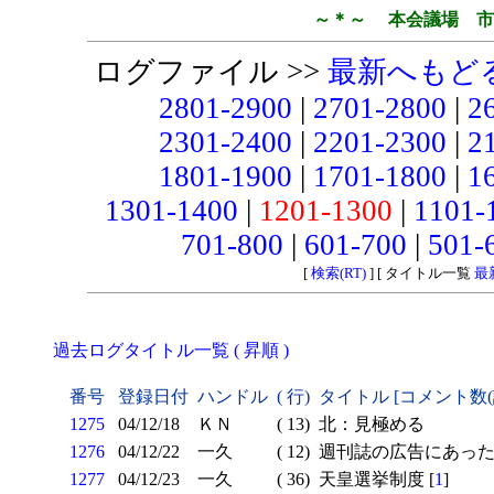
～＊～ 本会議場 市
ログファイル >>
最新へもど
2801-2900
|
2701-2800
|
2
2301-2400
|
2201-2300
|
2
1801-1900
|
1701-1800
|
1
1301-1400
|
1201-1300
|
1101-
701-800
|
601-700
|
501-
[
検索(RT)
] [ タイトル一覧
最
過去ログタイトル一覧 ( 昇順 )
番号
登録日付
ハンドル
( 行)
タイトル [コメント数
1275
04/12/18
ＫＮ
( 13)
北：見極める
1276
04/12/22
一久
( 12)
週刊誌の広告にあった
1277
04/12/23
一久
( 36)
天皇選挙制度 [
1
]