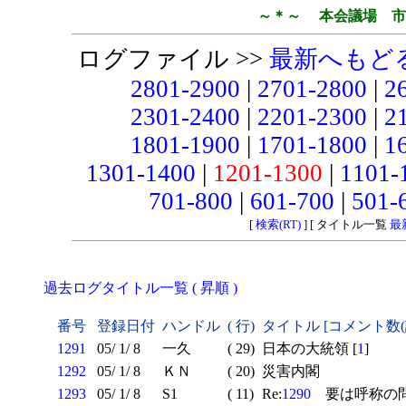
～＊～ 本会議場 市
ログファイル >>
最新へもど
2801-2900
|
2701-2800
|
2
2301-2400
|
2201-2300
|
2
1801-1900
|
1701-1800
|
1
1301-1400
|
1201-1300
|
1101-
701-800
|
601-700
|
501-
[
検索(RT)
] [ タイトル一覧
最
過去ログタイトル一覧 ( 昇順 )
番号
登録日付
ハンドル
( 行)
タイトル [コメント数
1291
05/ 1/ 8
一久
( 29)
日本の大統領 [
1
]
1292
05/ 1/ 8
ＫＮ
( 20)
災害内閣
1293
05/ 1/ 8
S1
( 11)
Re:
1290
要は呼称の