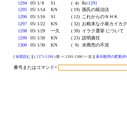
1294
05/ 1/ 8
S1
( 4)
Re:
1291
1295
05/ 1/14
KN
( 19)
孫氏の統治法
1296
05/ 1/16
S1
( 12)
これからのＮＨＫ
1297
05/ 1/22
KN
( 32)
お粗末な小泉カイカ
1298
05/ 1/29
一久
( 39)
イラク選挙 について
1299
05/ 1/30
KN
( 23)
説明責任
1300
05/ 1/30
KN
( 9)
水商売の不況
[
全部読む
][ (
1271-1290
) 前 << 1291-1300 >> 次 ][
表示順序の変更(RV
番号またはコマンド=