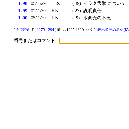
1298
05/ 1/29
一久
( 39)
イラク選挙 について
1299
05/ 1/30
KN
( 23)
説明責任
1300
05/ 1/30
KN
( 9)
水商売の不況
[
全部読む
][ (
1275-1294
) 前 << 1295-1300 >> 次 ][
表示順序の変更(RV
番号またはコマンド=