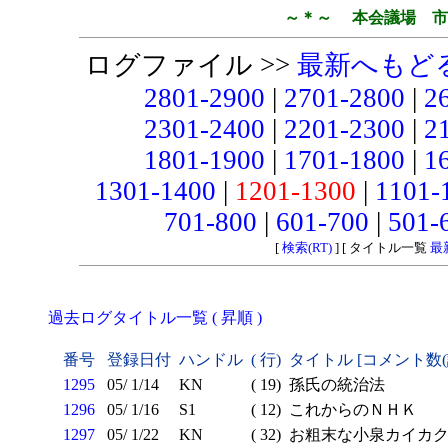
～＊～ 本会議場 市
ログファイル >>
最新へもど
2801-2900
|
2701-2800
|
2
2301-2400
|
2201-2300
|
2
1801-1900
|
1701-1800
|
1
1301-1400
|
1201-1300
|
1101-
701-800
|
601-700
|
501-
[
検索(RT)
] [ タイトル一覧
最
過去ログタイトル一覧 ( 昇順 )
番号
登録日付
ハンドル
( 行)
タイトル [コメント数
1295
05/ 1/14
KN
( 19)
孫氏の統治法
1296
05/ 1/16
S1
( 12)
これからのＮＨＫ
1297
05/ 1/22
KN
( 32)
お粗末な小泉カイカ