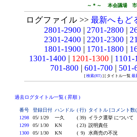
～＊～ 本会議場 市
ログファイル >>
最新へもど
2801-2900
|
2701-2800
|
2
2301-2400
|
2201-2300
|
2
1801-1900
|
1701-1800
|
1
1301-1400
|
1201-1300
|
1101-
701-800
|
601-700
|
501-
[
検索(RT)
] [ タイトル一覧
最
過去ログタイトル一覧 ( 昇順 )
番号
登録日付
ハンドル
( 行)
タイトル [コメント数
1298
05/ 1/29
一久
( 39)
イラク選挙 について
1299
05/ 1/30
KN
( 23)
説明責任
1300
05/ 1/30
KN
( 9)
水商売の不況