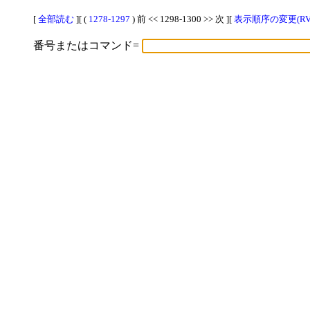
[
全部読む
][ (
1278-1297
) 前 << 1298-1300 >> 次 ][
表示順序の変更(RV
番号またはコマンド=