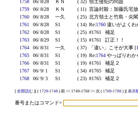
1758
06/ 8/28
ＫＮ
( 32)
領土侵犯の問題
1759
06/ 8/28
ＫＮ
( 11)
言論封殺：加藤氏宅
1760
06/ 8/28
一久
( 25)
北方領土と竹島・尖閣
1761
06/ 8/28
S1
( 14)
Re:
1760
違いがよくわ
1762
06/ 8/28
S1
( 25)
#1761 補足
1763
06/ 8/29
S1
( 15)
#1761 訂正！！
1764
06/ 8/31
一久
( 37)
「違い」こそが大事 [
1765
06/ 8/31
S1
( 19)
Re:
1764
やっぱりわから
1766
06/ 8/31
S1
( 19)
#1761 補足２
1767
06/ 9/ 1
S1
( 34)
#1765 補足
1768
06/ 9/ 3
S1
( 23)
#1765 補足２
[
全部読む
][ (
1729-1748
) 前 << 1749-1768 >> 次 (
1769-1788
) ][
表示順
番号またはコマンド=