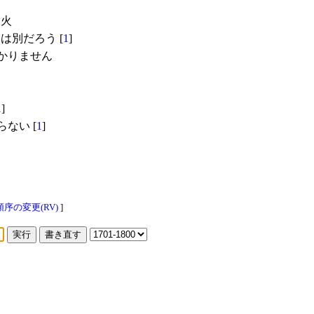
放火
は別だろう [
1
]
かりません
1
]
ない [
1
]
序の変更(RV)
]