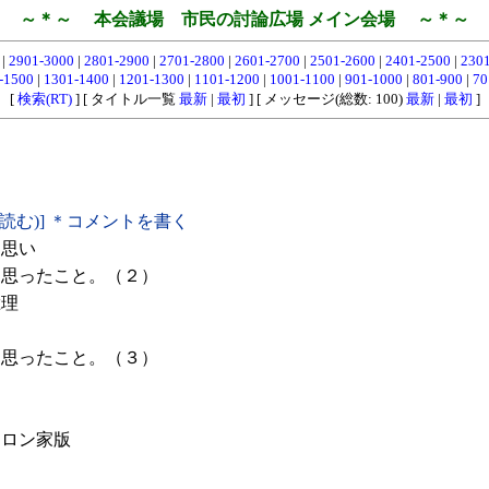
～＊～ 本会議場 市民の討論広場 メイン会場 ～＊～
0
|
2901-3000
|
2801-2900
|
2701-2800
|
2601-2700
|
2501-2600
|
2401-2500
|
230
-1500
|
1301-1400
|
1201-1300
|
1101-1200
|
1001-1100
|
901-1000
|
801-900
|
70
[
検索(RT)
] [ タイトル一覧
最新
|
最初
] [ メッセージ(総数: 100)
最新
|
最初
]
(読む)] ＊コメントを書く
た思い
思ったこと。（２）
総理
思ったこと。（３）
ロン家版