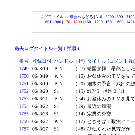
ログファイル >>
最新へもどる
|
3101-3200
|
3001-310
1801-1900
|
1701-1800
|
1601-1700
|
1501-1600
|
1401
過去ログタイトル一覧 ( 昇順 )
番号
登録日付
ハンドル
( 行)
タイトル [コメント数
1749
06/ 8/19
ＫＮ
( 27)
靖国参拝：昂然とし
1750
06/ 8/19
ＫＮ
( 15)
お盆休みのＴＶを見て
1751
06/ 8/19
ＫＮ
( 20)
細木の予言：武部の
1752
06/ 8/20
S1
( 15)
#1745 補足２ [
1
]
1753
06/ 8/21
ＫＮ
( 34)
お盆休みのＴＶを見て
1754
06/ 8/22
S1
( 29)
最近の風潮
1755
06/ 8/26
S1
( 14)
宗男の外交
1756
06/ 8/27
ＫＮ
( 17)
ときそば：政治ヒョー
1757
06/ 8/27
S1
( 48)
ひねくれた見方だが