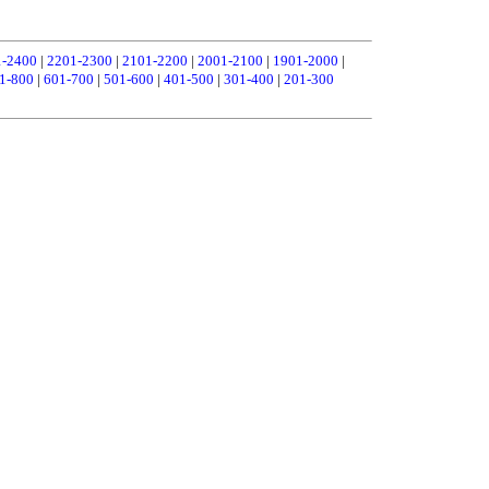
1-2400
|
2201-2300
|
2101-2200
|
2001-2100
|
1901-2000
|
1-800
|
601-700
|
501-600
|
401-500
|
301-400
|
201-300