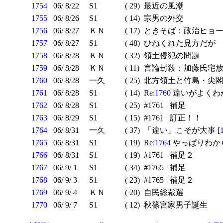
1754
06/ 8/22
S1
( 29)
最近の風潮
1755
06/ 8/26
S1
( 14)
宗男の外交
1756
06/ 8/27
ＫＮ
( 17)
ときそば：政治ヒョー
1757
06/ 8/27
S1
( 48)
ひねくれた見方だが
1758
06/ 8/28
ＫＮ
( 32)
領土侵犯の問題
1759
06/ 8/28
ＫＮ
( 11)
言論封殺：加藤氏宅
1760
06/ 8/28
一久
( 25)
北方領土と竹島・尖閣
1761
06/ 8/28
S1
( 14)
Re:
1760
違いがよくわ
1762
06/ 8/28
S1
( 25)
#1761 補足
1763
06/ 8/29
S1
( 15)
#1761 訂正！！
1764
06/ 8/31
一久
( 37)
「違い」こそが大事 [
1765
06/ 8/31
S1
( 19)
Re:
1764
やっぱりわから
1766
06/ 8/31
S1
( 19)
#1761 補足２
1767
06/ 9/ 1
S1
( 34)
#1765 補足
1768
06/ 9/ 3
S1
( 23)
#1765 補足２
1769
06/ 9/ 4
ＫＮ
( 20)
自民総裁選
1770
06/ 9/ 7
S1
( 12)
秋篠宮家男子誕生