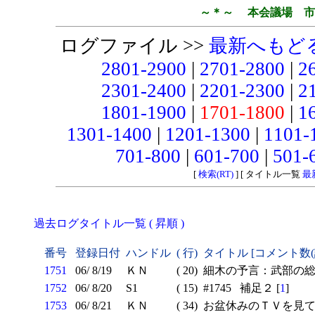
～＊～ 本会議場 市
ログファイル >>
最新へもど
2801-2900
|
2701-2800
|
2
2301-2400
|
2201-2300
|
2
1801-1900
|
1701-1800
|
1
1301-1400
|
1201-1300
|
1101-
701-800
|
601-700
|
501-
[
検索(RT)
] [ タイトル一覧
最
過去ログタイトル一覧 ( 昇順 )
番号
登録日付
ハンドル
( 行)
タイトル [コメント数
1751
06/ 8/19
ＫＮ
( 20)
細木の予言：武部の
1752
06/ 8/20
S1
( 15)
#1745 補足２ [
1
]
1753
06/ 8/21
ＫＮ
( 34)
お盆休みのＴＶを見て