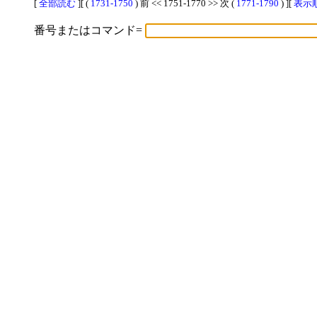
[
全部読む
][ (
1731-1750
) 前 << 1751-1770 >> 次 (
1771-1790
) ][
表示順
番号またはコマンド=