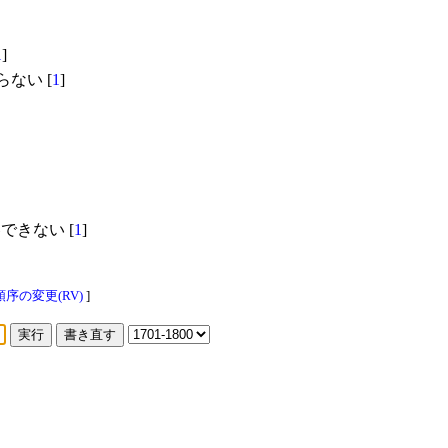
1
]
ない [
1
]
きない [
1
]
序の変更(RV)
]