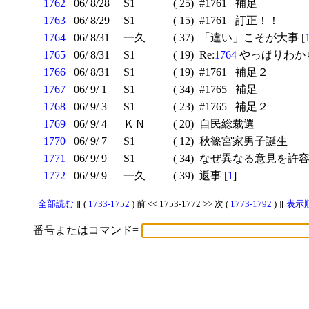
1762
06/ 8/28
S1
( 25)
#1761 補足
1763
06/ 8/29
S1
( 15)
#1761 訂正！！
1764
06/ 8/31
一久
( 37)
「違い」こそが大事 [
1765
06/ 8/31
S1
( 19)
Re:
1764
やっぱりわから
1766
06/ 8/31
S1
( 19)
#1761 補足２
1767
06/ 9/ 1
S1
( 34)
#1765 補足
1768
06/ 9/ 3
S1
( 23)
#1765 補足２
1769
06/ 9/ 4
ＫＮ
( 20)
自民総裁選
1770
06/ 9/ 7
S1
( 12)
秋篠宮家男子誕生
1771
06/ 9/ 9
S1
( 34)
なぜ異なる意見を許容で
1772
06/ 9/ 9
一久
( 39)
返事 [
1
]
[
全部読む
][ (
1733-1752
) 前 << 1753-1772 >> 次 (
1773-1792
) ][
表示順
番号またはコマンド=