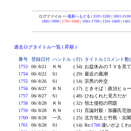
ログファイル >>
最新へもどる
|
3101-3200
|
3001-310
1801-1900
|
1701-1800
|
1601-1700
|
1501-1600
|
1401
過去ログタイトル一覧 ( 昇順 )
番号
登録日付
ハンドル
( 行)
タイトル [コメント数
1753
06/ 8/21
ＫＮ
( 34)
お盆休みのＴＶを見て
1754
06/ 8/22
S1
( 29)
最近の風潮
1755
06/ 8/26
S1
( 14)
宗男の外交
1756
06/ 8/27
ＫＮ
( 17)
ときそば：政治ヒョー
1757
06/ 8/27
S1
( 48)
ひねくれた見方だが
1758
06/ 8/28
ＫＮ
( 32)
領土侵犯の問題
1759
06/ 8/28
ＫＮ
( 11)
言論封殺：加藤氏宅
1760
06/ 8/28
一久
( 25)
北方領土と竹島・尖閣
1761
06/ 8/28
S1
( 14)
Re:
1760
違いがよくわ