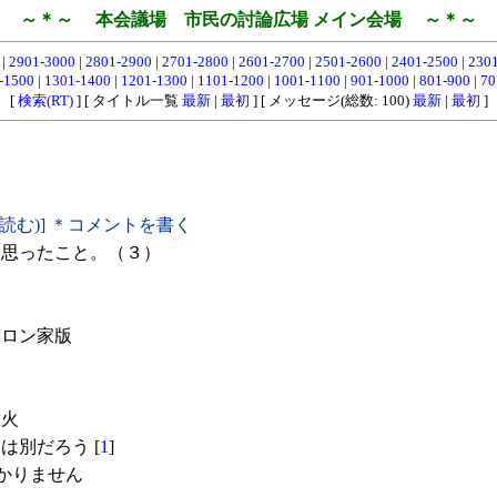
～＊～ 本会議場 市民の討論広場 メイン会場 ～＊～
0
|
2901-3000
|
2801-2900
|
2701-2800
|
2601-2700
|
2501-2600
|
2401-2500
|
230
-1500
|
1301-1400
|
1201-1300
|
1101-1200
|
1001-1100
|
901-1000
|
801-900
|
70
[
検索(RT)
] [ タイトル一覧
最新
|
最初
] [ メッセージ(総数: 100)
最新
|
最初
]
(読む)] ＊コメントを書く
思ったこと。（３）
ロン家版
放火
は別だろう [
1
]
かりません