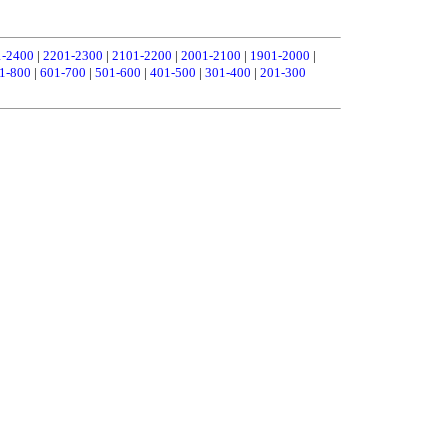
1-2400
|
2201-2300
|
2101-2200
|
2001-2100
|
1901-2000
|
1-800
|
601-700
|
501-600
|
401-500
|
301-400
|
201-300