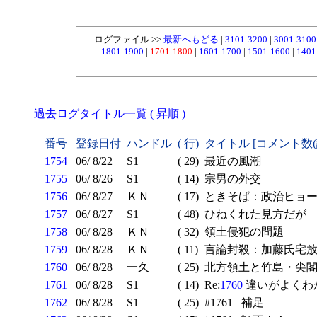
ログファイル >>
最新へもどる
|
3101-3200
|
3001-310
1801-1900
|
1701-1800
|
1601-1700
|
1501-1600
|
1401
過去ログタイトル一覧 ( 昇順 )
番号
登録日付
ハンドル
( 行)
タイトル [コメント数
1754
06/ 8/22
S1
( 29)
最近の風潮
1755
06/ 8/26
S1
( 14)
宗男の外交
1756
06/ 8/27
ＫＮ
( 17)
ときそば：政治ヒョー
1757
06/ 8/27
S1
( 48)
ひねくれた見方だが
1758
06/ 8/28
ＫＮ
( 32)
領土侵犯の問題
1759
06/ 8/28
ＫＮ
( 11)
言論封殺：加藤氏宅
1760
06/ 8/28
一久
( 25)
北方領土と竹島・尖閣
1761
06/ 8/28
S1
( 14)
Re:
1760
違いがよくわ
1762
06/ 8/28
S1
( 25)
#1761 補足