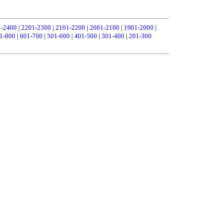
1-2400
|
2201-2300
|
2101-2200
|
2001-2100
|
1901-2000
|
1-800
|
601-700
|
501-600
|
401-500
|
301-400
|
201-300