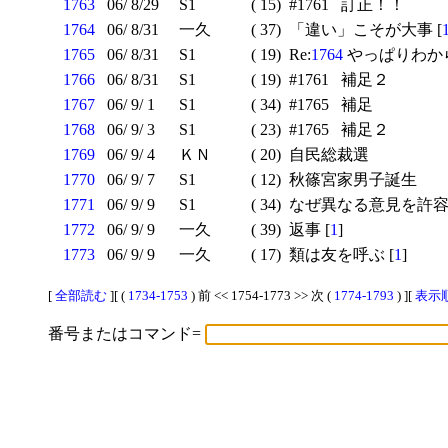
1763
06/ 8/29
S1
( 15)
#1761 訂正！！
1764
06/ 8/31
一久
( 37)
「違い」こそが大事 [
1765
06/ 8/31
S1
( 19)
Re:
1764
やっぱりわから
1766
06/ 8/31
S1
( 19)
#1761 補足２
1767
06/ 9/ 1
S1
( 34)
#1765 補足
1768
06/ 9/ 3
S1
( 23)
#1765 補足２
1769
06/ 9/ 4
ＫＮ
( 20)
自民総裁選
1770
06/ 9/ 7
S1
( 12)
秋篠宮家男子誕生
1771
06/ 9/ 9
S1
( 34)
なぜ異なる意見を許容で
1772
06/ 9/ 9
一久
( 39)
返事 [
1
]
1773
06/ 9/ 9
一久
( 17)
類は友を呼ぶ [
1
]
[
全部読む
][ (
1734-1753
) 前 << 1754-1773 >> 次 (
1774-1793
) ][
表示順
番号またはコマンド=