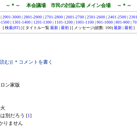
～＊～ 本会議場 市民の討論広場 メイン会場 ～＊～
0
|
2901-3000
|
2801-2900
|
2701-2800
|
2601-2700
|
2501-2600
|
2401-2500
|
230
-1500
|
1301-1400
|
1201-1300
|
1101-1200
|
1001-1100
|
901-1000
|
801-900
|
70
[
検索(RT)
] [ タイトル一覧
最新
|
最初
] [ メッセージ(総数: 100)
最新
|
最初
]
(読む)] ＊コメントを書く
ロン家版
放火
は別だろう [
1
]
かりません