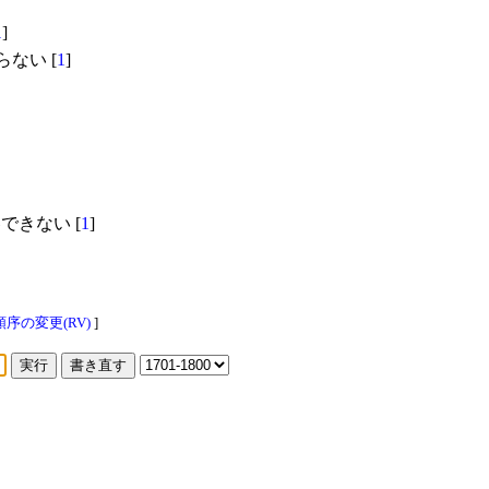
1
]
ない [
1
]
きない [
1
]
序の変更(RV)
]