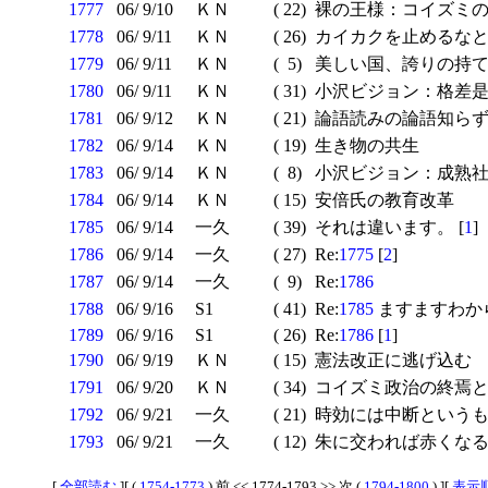
1777
06/ 9/10
ＫＮ
( 22)
裸の王様：コイズミの
1778
06/ 9/11
ＫＮ
( 26)
カイカクを止めるな
1779
06/ 9/11
ＫＮ
( 5)
美しい国、誇りの持
1780
06/ 9/11
ＫＮ
( 31)
小沢ビジョン：格差
1781
06/ 9/12
ＫＮ
( 21)
論語読みの論語知ら
1782
06/ 9/14
ＫＮ
( 19)
生き物の共生
1783
06/ 9/14
ＫＮ
( 8)
小沢ビジョン：成熟社
1784
06/ 9/14
ＫＮ
( 15)
安倍氏の教育改革
1785
06/ 9/14
一久
( 39)
それは違います。 [
1
]
1786
06/ 9/14
一久
( 27)
Re:
1775
[
2
]
1787
06/ 9/14
一久
( 9)
Re:
1786
1788
06/ 9/16
S1
( 41)
Re:
1785
ますますわから
1789
06/ 9/16
S1
( 26)
Re:
1786
[
1
]
1790
06/ 9/19
ＫＮ
( 15)
憲法改正に逃げ込む
1791
06/ 9/20
ＫＮ
( 34)
コイズミ政治の終焉と
1792
06/ 9/21
一久
( 21)
時効には中断というも
1793
06/ 9/21
一久
( 12)
朱に交われば赤くなる 
[
全部読む
][ (
1754-1773
) 前 << 1774-1793 >> 次 (
1794-1800
) ][
表示順