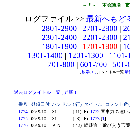
～＊～ 本会議場 市
ログファイル >>
最新へもど
2801-2900
|
2701-2800
|
2
2301-2400
|
2201-2300
|
2
1801-1900
|
1701-1800
|
1
1301-1400
|
1201-1300
|
1101-
701-800
|
601-700
|
501-
[
検索(RT)
] [ タイトル一覧
最
過去ログタイトル一覧 ( 昇順 )
番号
登録日付
ハンドル
( 行)
タイトル [コメント数
1774
06/ 9/10
S1
( 11)
Re:
1772
軍事力の違いと
1775
06/ 9/10
S1
( 8)
Re:
1773
[
1
]
1776
06/ 9/10
ＫＮ
( 42)
総裁選で飛び交う言