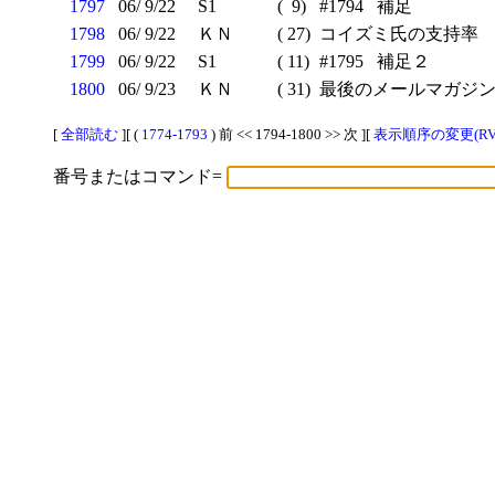
1797
06/ 9/22
S1
( 9)
#1794 補足
1798
06/ 9/22
ＫＮ
( 27)
コイズミ氏の支持率
1799
06/ 9/22
S1
( 11)
#1795 補足２
1800
06/ 9/23
ＫＮ
( 31)
最後のメールマガジ
[
全部読む
][ (
1774-1793
) 前 << 1794-1800 >> 次 ][
表示順序の変更(RV
番号またはコマンド=