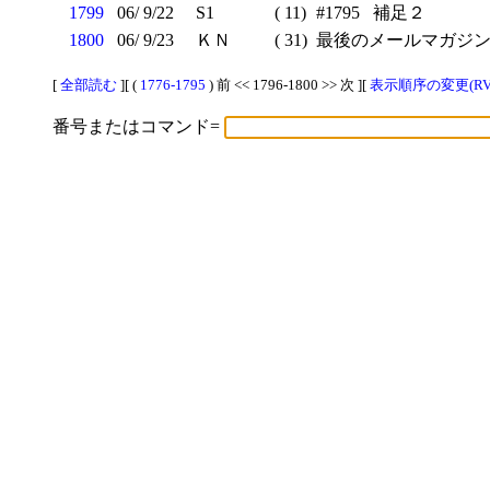
1799
06/ 9/22
S1
( 11)
#1795 補足２
1800
06/ 9/23
ＫＮ
( 31)
最後のメールマガジ
[
全部読む
][ (
1776-1795
) 前 << 1796-1800 >> 次 ][
表示順序の変更(RV
番号またはコマンド=