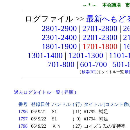
～＊～ 本会議場 市
ログファイル >>
最新へもど
2801-2900
|
2701-2800
|
2
2301-2400
|
2201-2300
|
2
1801-1900
|
1701-1800
|
1
1301-1400
|
1201-1300
|
1101-
701-800
|
601-700
|
501-
[
検索(RT)
] [ タイトル一覧
最
過去ログタイトル一覧 ( 昇順 )
番号
登録日付
ハンドル
( 行)
タイトル [コメント数
1796
06/ 9/21
S1
( 11)
#1795 補足
1797
06/ 9/22
S1
( 9)
#1794 補足
1798
06/ 9/22
ＫＮ
( 27)
コイズミ氏の支持率