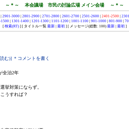
～＊～ 本会議場 市民の討論広場 メイン会場 ～＊～
0
|
2901-3000
|
2801-2900
|
2701-2800
|
2601-2700
|
2501-2600
|
2401-2500
|
230
-1500
|
1301-1400
|
1201-1300
|
1101-1200
|
1001-1100
|
901-1000
|
801-900
|
70
[
検索(RT)
] [ タイトル一覧
最新
|
最初
] [ メッセージ(総数: 100)
最新
|
最初
]
(読む)] ＊コメントを書く
が全治2年
選挙対策にならず。
こうすれば？