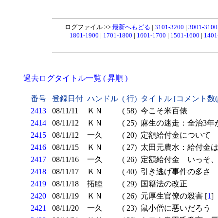
ログファイル >>
最新へもどる
|
3101-3200
|
3001-310
1801-1900
|
1701-1800
|
1601-1700
|
1501-1600
|
1401
過去ログタイトル一覧 ( 昇順 )
番号
登録日付
ハンドル
( 行)
タイトル [コメント数
2413
08/11/11
ＫＮ
( 58)
今こそ米百俵
2414
08/11/12
ＫＮ
( 25)
麻生の迷走：全治3年
2415
08/11/12
一久
( 20)
定額給付金について
2416
08/11/15
ＫＮ
( 27)
太田元農水：給付金は
2417
08/11/16
一久
( 26)
定額給付金 いっそ、
2418
08/11/17
ＫＮ
( 40)
引き逃げ事件の多さ
2419
08/11/18
拓睦
( 29)
国籍法の改正
2420
08/11/19
ＫＮ
( 26)
元厚生官僚の殺害 [
1
]
2421
08/11/20
一久
( 23)
鼠小僧に悪いだろう