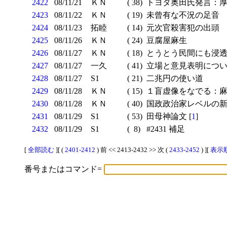
2422
08/11/21
ＫＮ
( 38)
トヨタ奥田氏発言：厚
2423
08/11/22
ＫＮ
( 19)
未曾有な不況の足音
2424
08/11/23
拓睦
( 14)
元次官殺害犯の出頭
2425
08/11/26
ＫＮ
( 24)
豆腐屋麻生
2426
08/11/27
ＫＮ
( 18)
とうとう民間にも浸透
2427
08/11/27
一久
( 41)
立場と意見表明に
2428
08/11/27
S1
( 21)
二兆円の使い道
2429
08/11/28
ＫＮ
( 15)
１盲虚像をなでる：麻
2430
08/11/28
ＫＮ
( 40)
国政政治家レベルの新
2431
08/11/29
S1
( 53)
田母神論文 [
1
]
2432
08/11/29
S1
( 8)
#2431 補足
[
全部読む
][ (
2401-2412
) 前 << 2413-2432 >> 次 (
2433-2452
) ][
表示順
番号またはコマンド=