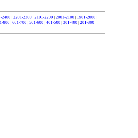
1-2400
|
2201-2300
|
2101-2200
|
2001-2100
|
1901-2000
|
1-800
|
601-700
|
501-600
|
401-500
|
301-400
|
201-300