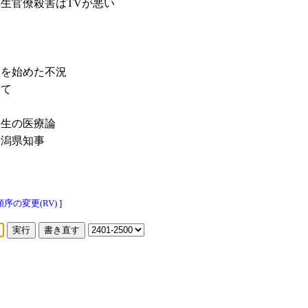
生官僚殺害はTVが悪い
を始めた不況
ついて
生の医療論
潟県知事
序の変更(RV)
]