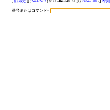
[
全部読む
][ (
2444-2463
) 前 << 2464-2483 >> 次 (
2484-2500
) ][
表示順
番号またはコマンド=