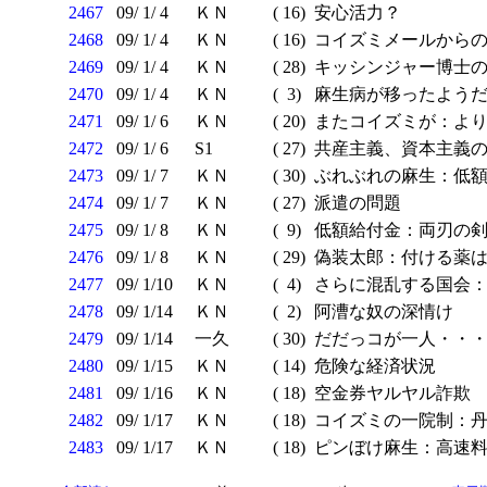
2467
09/ 1/ 4
ＫＮ
( 16)
安心活力？
2468
09/ 1/ 4
ＫＮ
( 16)
コイズミメールから
2469
09/ 1/ 4
ＫＮ
( 28)
キッシンジャー博士の
2470
09/ 1/ 4
ＫＮ
( 3)
麻生病が移ったよう
2471
09/ 1/ 6
ＫＮ
( 20)
またコイズミが：より
2472
09/ 1/ 6
S1
( 27)
共産主義、資本主義の
2473
09/ 1/ 7
ＫＮ
( 30)
ぶれぶれの麻生：低額
2474
09/ 1/ 7
ＫＮ
( 27)
派遣の問題
2475
09/ 1/ 8
ＫＮ
( 9)
低額給付金：両刃の
2476
09/ 1/ 8
ＫＮ
( 29)
偽装太郎：付ける薬
2477
09/ 1/10
ＫＮ
( 4)
さらに混乱する国会：
2478
09/ 1/14
ＫＮ
( 2)
阿漕な奴の深情け
2479
09/ 1/14
一久
( 30)
だだっコが一人・・
2480
09/ 1/15
ＫＮ
( 14)
危険な経済状況
2481
09/ 1/16
ＫＮ
( 18)
空金券ヤルヤル詐欺
2482
09/ 1/17
ＫＮ
( 18)
コイズミの一院制：丹
2483
09/ 1/17
ＫＮ
( 18)
ピンぼけ麻生：高速料