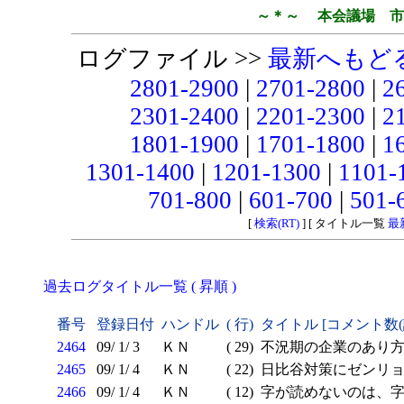
～＊～ 本会議場 市
ログファイル >>
最新へもど
2801-2900
|
2701-2800
|
2
2301-2400
|
2201-2300
|
2
1801-1900
|
1701-1800
|
1
1301-1400
|
1201-1300
|
1101-
701-800
|
601-700
|
501-
[
検索(RT)
] [ タイトル一覧
最
過去ログタイトル一覧 ( 昇順 )
番号
登録日付
ハンドル
( 行)
タイトル [コメント数
2464
09/ 1/ 3
ＫＮ
( 29)
不況期の企業のあり
2465
09/ 1/ 4
ＫＮ
( 22)
日比谷対策にゼンリ
2466
09/ 1/ 4
ＫＮ
( 12)
字が読めないのは、字