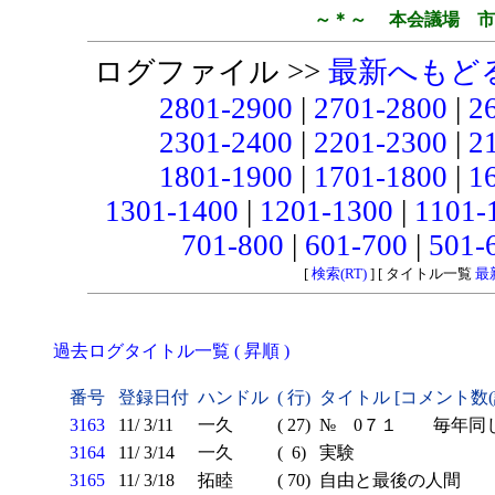
～＊～ 本会議場 市
ログファイル >>
最新へもど
2801-2900
|
2701-2800
|
2
2301-2400
|
2201-2300
|
2
1801-1900
|
1701-1800
|
1
1301-1400
|
1201-1300
|
1101-
701-800
|
601-700
|
501-
[
検索(RT)
] [ タイトル一覧
最
過去ログタイトル一覧 ( 昇順 )
番号
登録日付
ハンドル
( 行)
タイトル [コメント数
3163
11/ 3/11
一久
( 27)
№ 0７１ 毎年同
3164
11/ 3/14
一久
( 6)
実験
3165
11/ 3/18
拓睦
( 70)
自由と最後の人間