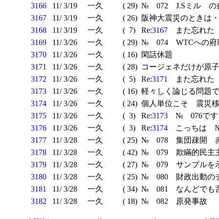
3166
11/ 3/19
一久
( 29)
№ 072 J.Sミル 
3167
11/ 3/19
一久
( 26)
阪神大震災のときは・・
3168
11/ 3/19
一久
( 7)
Re:
3167
また忘れた 
3169
11/ 3/26
一久
( 29)
№ 074 WTCへの
3170
11/ 3/26
一久
( 16)
閑話休題
3171
11/ 3/26
一久
( 28)
コージェネだけが原子
3172
11/ 3/26
一久
( 5)
Re:
3171
また忘れた 
3173
11/ 3/26
一久
( 16)
軽々しく論じる問題で
3174
11/ 3/26
一久
( 24)
個人単位こそ 震災移住
3175
11/ 3/26
一久
( 3)
Re:
3173
№ 076です
3176
11/ 3/26
一久
( 3)
Re:
3174
こっちは №
3177
11/ 3/28
一久
( 25)
№ 078 集団疎開 
3178
11/ 3/28
一久
( 42)
№ 079 欺瞞的民主
3179
11/ 3/28
一久
( 27)
№ 079 サンプルを
3180
11/ 3/28
一久
( 25)
№ 080 財政出動の
3181
11/ 3/28
一久
( 34)
№ 081 なんどでも
3182
11/ 3/28
一久
( 18)
№ 082 原発事故