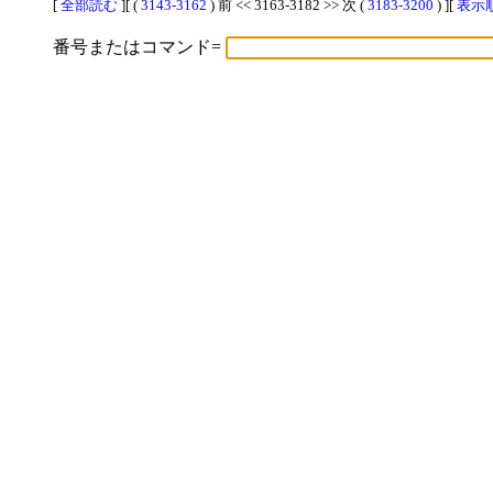
[
全部読む
][ (
3143-3162
) 前 << 3163-3182 >> 次 (
3183-3200
) ][
表示順
番号またはコマンド=