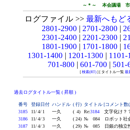
～＊～ 本会議場 市
ログファイル >>
最新へもど
2801-2900
|
2701-2800
|
2
2301-2400
|
2201-2300
|
2
1801-1900
|
1701-1800
|
1
1301-1400
|
1201-1300
|
1101-
701-800
|
601-700
|
501-
[
検索(RT)
] [ タイトル一覧
最
過去ログタイトル一覧 ( 昇順 )
番号
登録日付
ハンドル
( 行)
タイトル [コメント数
3185
11/ 4/ 1
一久
( 4)
Re:
3184
文字化け？？
3186
11/ 4/ 3
一久
( 24)
№ 084 ロボット社
3187
11/ 4/ 3
一久
( 29)
№ 085 日銀の独立