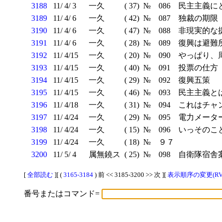
3188
11/ 4/ 3
一久
( 37)
№ 086 民主主義
3189
11/ 4/ 6
一久
( 42)
№ 087 独裁の期限
3190
11/ 4/ 6
一久
( 47)
№ 088 非現実的な
3191
11/ 4/ 6
一久
( 28)
№ 089 復興は避難
3192
11/ 4/15
一久
( 20)
№ 090 やっぱり
3193
11/ 4/15
一久
( 40)
№ 091 投票の仕方
3194
11/ 4/15
一久
( 29)
№ 092 復興五策
3195
11/ 4/15
一久
( 46)
№ 093 民主主義と
3196
11/ 4/18
一久
( 31)
№ 094 これはチ
3197
11/ 4/24
一久
( 29)
№ 095 電力メータ
3198
11/ 4/24
一久
( 15)
№ 096 いっそのこ
3199
11/ 4/24
一久
( 18)
№ ９７
3200
11/ 5/ 4
属無鐃ス
( 25)
№ 098 自衛隊宿舎案
[
全部読む
][ (
3165-3184
) 前 << 3185-3200 >> 次 ][
表示順序の変更(RV
番号またはコマンド=