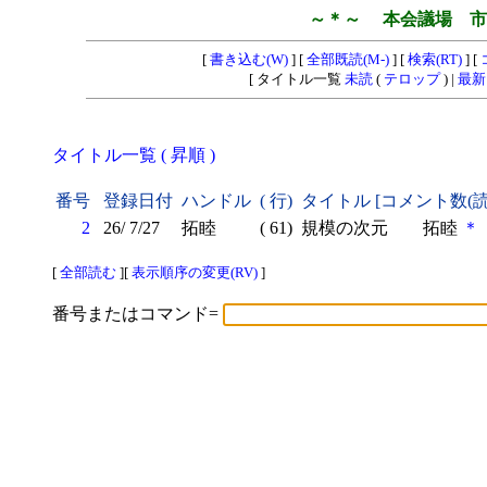
～＊～ 本会議場 市
[
書き込む(W)
] [
全部既読(M-)
] [
検索(RT)
] [
[ タイトル一覧
未読
(
テロップ
) |
最新
タイトル一覧 ( 昇順 )
番号
登録日付
ハンドル
( 行)
タイトル [コメント数(
2
26/ 7/27
拓睦
( 61)
規模の次元 拓睦
＊
[
全部読む
][
表示順序の変更(RV)
]
番号またはコマンド=