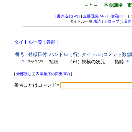
～＊～ 本会議場 市
[
書き込む(W)
] [
全部既読(M-)
] [
検索(RT)
] [
[ タイトル一覧
未読
(
テロップ
) |
最新
タイトル一覧 ( 昇順 )
番号
登録日付
ハンドル
( 行)
タイトル [コメント数(
2
26/ 7/27
拓睦
( 61)
規模の次元 拓睦
＊
[
全部読む
][
表示順序の変更(RV)
]
番号またはコマンド=