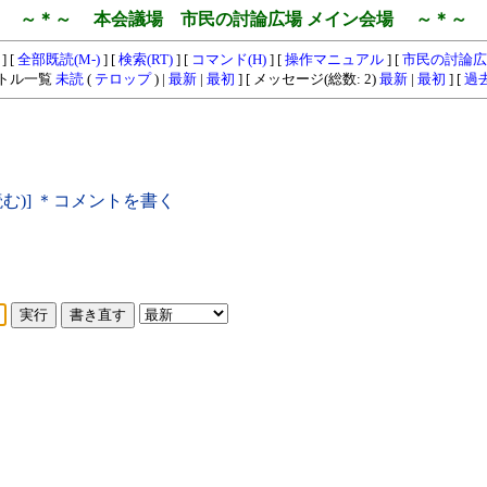
～＊～ 本会議場 市民の討論広場 メイン会場 ～＊～
] [
全部既読(M-)
] [
検索(RT)
] [
コマンド(H)
] [
操作マニュアル
] [
市民の討論広
イトル一覧
未読
(
テロップ
) |
最新
|
最初
] [ メッセージ(総数: 2)
最新
|
最初
] [
過
読む)] ＊コメントを書く