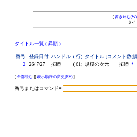
[
書き込む(W)
[ タ
タイトル一覧 ( 昇順 )
番号
登録日付
ハンドル
( 行)
タイトル [コメント数(
2
26/ 7/27
拓睦
( 61)
規模の次元 拓睦
＊
[
全部読む
][
表示順序の変更(RV)
]
番号またはコマンド=