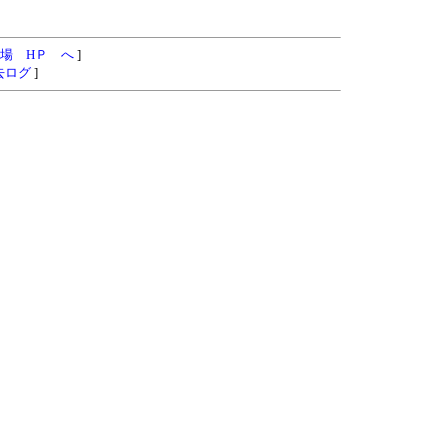
場 HＰ へ
]
去ログ
]