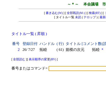
～＊～ 本会議場 市
[
書き込む(W)
] [
全部既読(M-)
] [
検索(RT)
] [
[ タイトル一覧
未読
(
テロップ
) |
最新
タイトル一覧 ( 昇順 )
番号
登録日付
ハンドル
( 行)
タイトル [コメント数(
2
26/ 7/27
拓睦
( 61)
規模の次元 拓睦
＊
[
全部読む
][
表示順序の変更(RV)
]
番号またはコマンド=