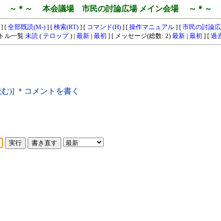
～＊～ 本会議場 市民の討論広場 メイン会場 ～＊～
] [
全部既読(M-)
] [
検索(RT)
] [
コマンド(H)
] [
操作マニュアル
] [
市民の討論広
イトル一覧
未読
(
テロップ
) |
最新
|
最初
] [ メッセージ(総数: 2)
最新
|
最初
] [
過
読む)] ＊コメントを書く