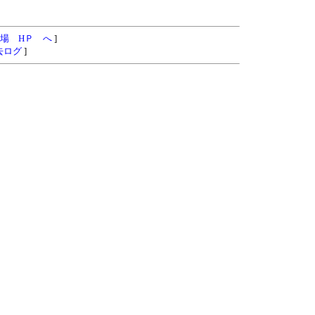
場 HＰ へ
]
去ログ
]