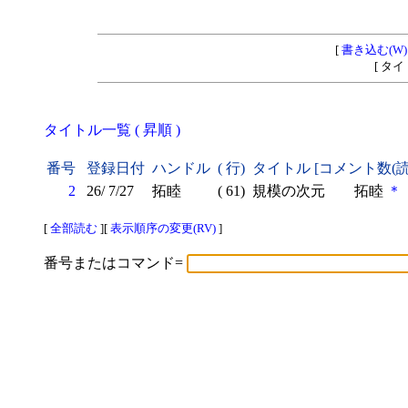
[
書き込む(W)
[ タ
タイトル一覧 ( 昇順 )
番号
登録日付
ハンドル
( 行)
タイトル [コメント数(
2
26/ 7/27
拓睦
( 61)
規模の次元 拓睦
＊
[
全部読む
][
表示順序の変更(RV)
]
番号またはコマンド=