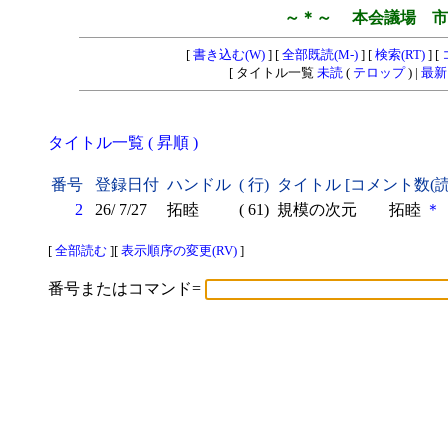
～＊～ 本会議場 市
[
書き込む(W)
] [
全部既読(M-)
] [
検索(RT)
] [
[ タイトル一覧
未読
(
テロップ
) |
最新
タイトル一覧 ( 昇順 )
番号
登録日付
ハンドル
( 行)
タイトル [コメント数(
2
26/ 7/27
拓睦
( 61)
規模の次元 拓睦
＊
[
全部読む
][
表示順序の変更(RV)
]
番号またはコマンド=