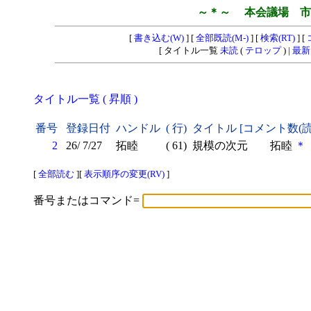
～＊～ 本会議場 市
[
書き込む(W)
] [
全部既読(M-)
] [
検索(RT)
] [
[ タイトル一覧
未読
(
テロップ
) |
最新
タイトル一覧 ( 昇順 )
番号
登録日付
ハンドル
( 行)
タイトル [コメント数(
2
26/ 7/27
拓睦
( 61)
規模の次元 拓睦
＊
[
全部読む
][
表示順序の変更(RV)
]
番号またはコマンド=