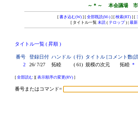
～＊～ 本会議場 市
[
書き込む(W)
] [
全部既読(M-)
] [
検索(RT)
] [
[ タイトル一覧
未読
(
テロップ
) |
最新
タイトル一覧 ( 昇順 )
番号
登録日付
ハンドル
( 行)
タイトル [コメント数(
2
26/ 7/27
拓睦
( 61)
規模の次元 拓睦
＊
[
全部読む
][
表示順序の変更(RV)
]
番号またはコマンド=