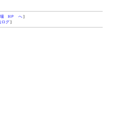
場 HＰ へ
]
去ログ
]