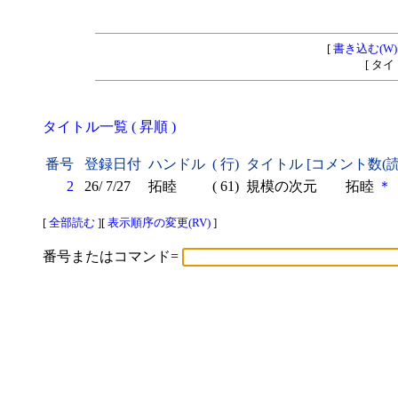
[
書き込む(W)
[ タ
タイトル一覧 ( 昇順 )
番号
登録日付
ハンドル
( 行)
タイトル [コメント数(
2
26/ 7/27
拓睦
( 61)
規模の次元 拓睦
＊
[
全部読む
][
表示順序の変更(RV)
]
番号またはコマンド=