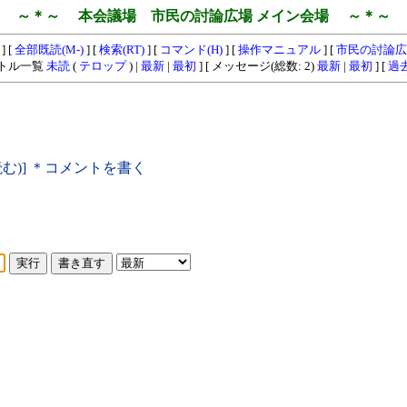
～＊～ 本会議場 市民の討論広場 メイン会場 ～＊～
] [
全部既読(M-)
] [
検索(RT)
] [
コマンド(H)
] [
操作マニュアル
] [
市民の討論広
イトル一覧
未読
(
テロップ
) |
最新
|
最初
] [ メッセージ(総数: 2)
最新
|
最初
] [
過
読む)] ＊コメントを書く