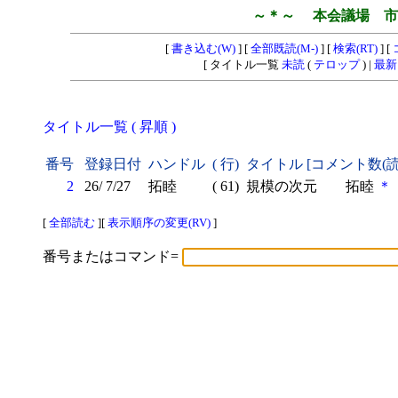
～＊～ 本会議場 市
[
書き込む(W)
] [
全部既読(M-)
] [
検索(RT)
] [
[ タイトル一覧
未読
(
テロップ
) |
最新
タイトル一覧 ( 昇順 )
番号
登録日付
ハンドル
( 行)
タイトル [コメント数(
2
26/ 7/27
拓睦
( 61)
規模の次元 拓睦
＊
[
全部読む
][
表示順序の変更(RV)
]
番号またはコマンド=