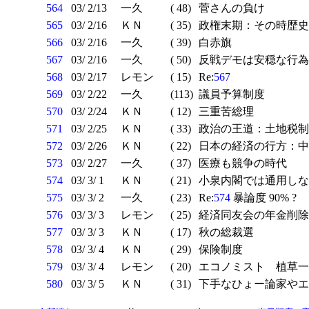
564
03/ 2/13
一久
( 48)
菅さんの負け
565
03/ 2/16
ＫＮ
( 35)
政権末期：その時歴史
566
03/ 2/16
一久
( 39)
白赤旗
567
03/ 2/16
一久
( 50)
反戦デモは安穏な行為 
568
03/ 2/17
レモン
( 15)
Re:
567
569
03/ 2/22
一久
(113)
議員予算制度
570
03/ 2/24
ＫＮ
( 12)
三重苦総理
571
03/ 2/25
ＫＮ
( 33)
政治の王道：土地税制
572
03/ 2/26
ＫＮ
( 22)
日本の経済の行方：中
573
03/ 2/27
一久
( 37)
医療も競争の時代
574
03/ 3/ 1
ＫＮ
( 21)
小泉内閣では通用しな
575
03/ 3/ 2
一久
( 23)
Re:
574
暴論度 90% ?
576
03/ 3/ 3
レモン
( 25)
経済同友会の年金削除
577
03/ 3/ 3
ＫＮ
( 17)
秋の総裁選
578
03/ 3/ 4
ＫＮ
( 29)
保険制度
579
03/ 3/ 4
レモン
( 20)
エコノミスト 植草一
580
03/ 3/ 5
ＫＮ
( 31)
下手なひょー論家やエ