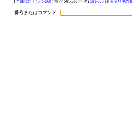
[
全部読む
][ (
541-560
) 前 << 561-580 >> 次 (
581-600
) ][
表示順序の変更
番号またはコマンド=