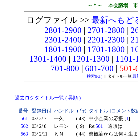
～＊～ 本会議場 市
ログファイル >>
最新へもど
2801-2900
|
2701-2800
|
2
2301-2400
|
2201-2300
|
2
1801-1900
|
1701-1800
|
1
1301-1400
|
1201-1300
|
1101-
701-800
|
601-700
|
501-
[
検索(RT)
] [ タイトル一覧
最
過去ログタイトル一覧 ( 昇順 )
番号
登録日付
ハンドル
( 行)
タイトル [コメント数(
561
03/ 2/ 7
一久
( 43)
中小企業の応援 [
1
]
562
03/ 2/ 8
レモン
( 9)
Re:
561
通販は
563
03/ 2/11
ＫＮ
( 44)
楽観論からは何も生ま