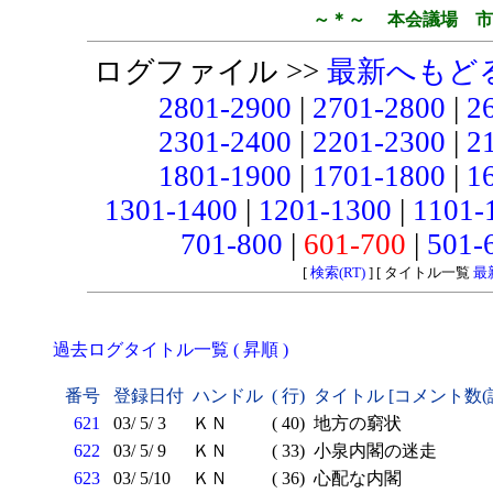
～＊～ 本会議場 市
ログファイル >>
最新へもど
2801-2900
|
2701-2800
|
2
2301-2400
|
2201-2300
|
2
1801-1900
|
1701-1800
|
1
1301-1400
|
1201-1300
|
1101-
701-800
|
601-700
|
501-
[
検索(RT)
] [ タイトル一覧
最
過去ログタイトル一覧 ( 昇順 )
番号
登録日付
ハンドル
( 行)
タイトル [コメント数(
621
03/ 5/ 3
ＫＮ
( 40)
地方の窮状
622
03/ 5/ 9
ＫＮ
( 33)
小泉内閣の迷走
623
03/ 5/10
ＫＮ
( 36)
心配な内閣