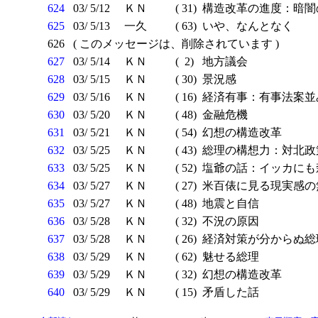
624
03/ 5/12
ＫＮ
( 31)
構造改革の進度：暗闇
625
03/ 5/13
一久
( 63)
いや、なんとなく
626
( このメッセージは、削除されています )
627
03/ 5/14
ＫＮ
( 2)
地方議会
628
03/ 5/15
ＫＮ
( 30)
景況感
629
03/ 5/16
ＫＮ
( 16)
経済有事：有事法案並
630
03/ 5/20
ＫＮ
( 48)
金融危機
631
03/ 5/21
ＫＮ
( 54)
幻想の構造改革
632
03/ 5/25
ＫＮ
( 43)
総理の構想力：対北政
633
03/ 5/25
ＫＮ
( 52)
塩爺の話：イッカにも
634
03/ 5/27
ＫＮ
( 27)
米百俵に見る現実感の
635
03/ 5/27
ＫＮ
( 48)
地震と自信
636
03/ 5/28
ＫＮ
( 32)
不況の原因
637
03/ 5/28
ＫＮ
( 26)
経済対策が分からぬ総
638
03/ 5/29
ＫＮ
( 62)
魅せる総理
639
03/ 5/29
ＫＮ
( 32)
幻想の構造改革
640
03/ 5/29
ＫＮ
( 15)
矛盾した話