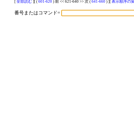
[
全部読む
][ (
601-620
) 前 << 621-640 >> 次 (
641-660
) ][
表示順序の変更
番号またはコマンド=