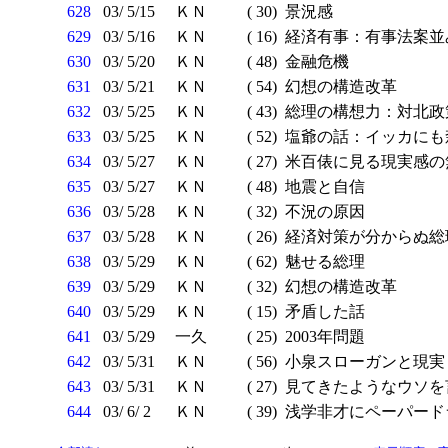
628
03/ 5/15
ＫＮ
( 30)
景況感
629
03/ 5/16
ＫＮ
( 16)
経済有事：有事法案並
630
03/ 5/20
ＫＮ
( 48)
金融危機
631
03/ 5/21
ＫＮ
( 54)
幻想の構造改革
632
03/ 5/25
ＫＮ
( 43)
総理の構想力：対北政
633
03/ 5/25
ＫＮ
( 52)
塩爺の話：イッカにも
634
03/ 5/27
ＫＮ
( 27)
米百俵に見る現実感の
635
03/ 5/27
ＫＮ
( 48)
地震と自信
636
03/ 5/28
ＫＮ
( 32)
不況の原因
637
03/ 5/28
ＫＮ
( 26)
経済対策が分からぬ総
638
03/ 5/29
ＫＮ
( 62)
魅せる総理
639
03/ 5/29
ＫＮ
( 32)
幻想の構造改革
640
03/ 5/29
ＫＮ
( 15)
矛盾した話
641
03/ 5/29
一久
( 25)
2003年問題
642
03/ 5/31
ＫＮ
( 56)
小泉スローガンと現実
643
03/ 5/31
ＫＮ
( 27)
見てきたようなウソを
644
03/ 6/ 2
ＫＮ
( 39)
浅学非才にペーパード