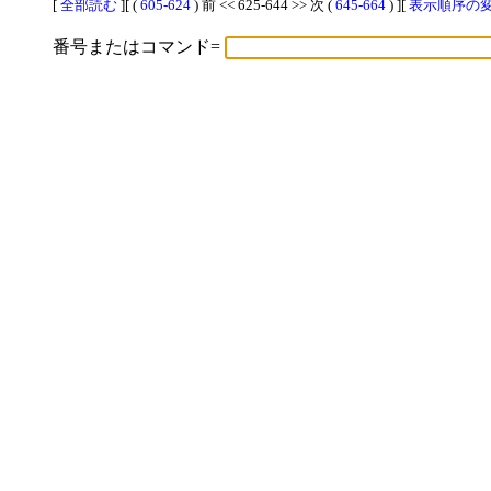
[
全部読む
][ (
605-624
) 前 << 625-644 >> 次 (
645-664
) ][
表示順序の変更
番号またはコマンド=