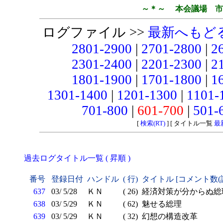
～＊～ 本会議場 市
ログファイル >>
最新へもど
2801-2900
|
2701-2800
|
2
2301-2400
|
2201-2300
|
2
1801-1900
|
1701-1800
|
1
1301-1400
|
1201-1300
|
1101-
701-800
|
601-700
|
501-
[
検索(RT)
] [ タイトル一覧
最
過去ログタイトル一覧 ( 昇順 )
番号
登録日付
ハンドル
( 行)
タイトル [コメント数(
637
03/ 5/28
ＫＮ
( 26)
経済対策が分からぬ総
638
03/ 5/29
ＫＮ
( 62)
魅せる総理
639
03/ 5/29
ＫＮ
( 32)
幻想の構造改革