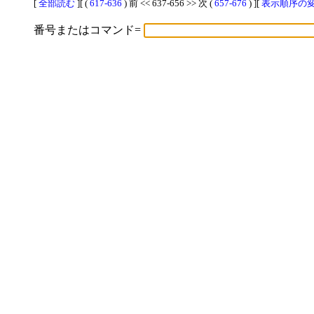
[
全部読む
][ (
617-636
) 前 << 637-656 >> 次 (
657-676
) ][
表示順序の変更
番号またはコマンド=