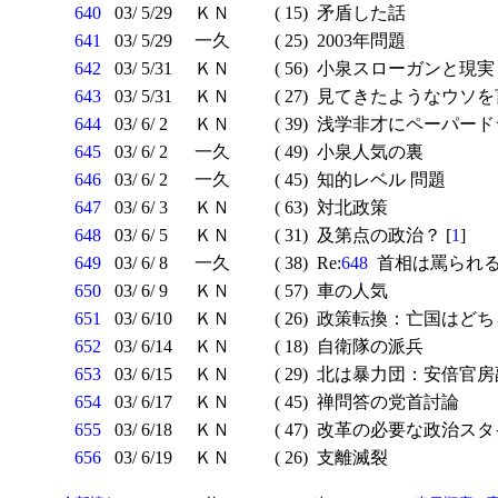
640
03/ 5/29
ＫＮ
( 15)
矛盾した話
641
03/ 5/29
一久
( 25)
2003年問題
642
03/ 5/31
ＫＮ
( 56)
小泉スローガンと現実
643
03/ 5/31
ＫＮ
( 27)
見てきたようなウソを
644
03/ 6/ 2
ＫＮ
( 39)
浅学非才にペーパード
645
03/ 6/ 2
一久
( 49)
小泉人気の裏
646
03/ 6/ 2
一久
( 45)
知的レベル 問題
647
03/ 6/ 3
ＫＮ
( 63)
対北政策
648
03/ 6/ 5
ＫＮ
( 31)
及第点の政治？ [
1
]
649
03/ 6/ 8
一久
( 38)
Re:
648
首相は罵られる
650
03/ 6/ 9
ＫＮ
( 57)
車の人気
651
03/ 6/10
ＫＮ
( 26)
政策転換：亡国はどち
652
03/ 6/14
ＫＮ
( 18)
自衛隊の派兵
653
03/ 6/15
ＫＮ
( 29)
北は暴力団：安倍官房
654
03/ 6/17
ＫＮ
( 45)
禅問答の党首討論
655
03/ 6/18
ＫＮ
( 47)
改革の必要な政治スタ
656
03/ 6/19
ＫＮ
( 26)
支離滅裂