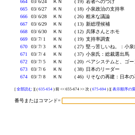
664
03/ 6/24
ＫＮ
( 19)
若者へのつけ
665
03/ 6/27
ＫＮ
( 18)
小泉政治の支持率
666
03/ 6/28
ＫＮ
( 26)
粗末な議論
667
03/ 6/29
ＫＮ
( 13)
新総理候補
668
03/ 6/30
ＫＮ
( 12)
兵隊さんとホモ
669
03/ 7/ 1
ＫＮ
( 19)
支持率調査
670
03/ 7/ 3
ＫＮ
( 27)
堅っ苦しいね。：小泉
671
03/ 7/ 4
ＫＮ
( 37)
小泉氏：総裁選出馬
672
03/ 7/ 5
ＫＮ
( 20)
ペアシステムと、ゴー
673
03/ 7/ 6
ＫＮ
( 38)
日本のリーダー
674
03/ 7/ 8
ＫＮ
( 46)
りそなの再建：日本の
[
全部読む
][ (
635-654
) 前 << 655-674 >> 次 (
675-694
) ][
表示順序の変更
番号またはコマンド=