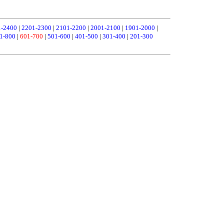
1-2400
|
2201-2300
|
2101-2200
|
2001-2100
|
1901-2000
|
1-800
|
601-700
|
501-600
|
401-500
|
301-400
|
201-300