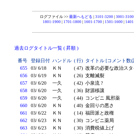
ログファイル >>
最新へもどる
|
3101-3200
|
3001-310
1801-1900
|
1701-1800
|
1601-1700
|
1501-1600
|
1401
過去ログタイトル一覧 ( 昇順 )
番号
登録日付
ハンドル
( 行)
タイトル [コメント数(
655
03/ 6/18
ＫＮ
( 47)
改革の必要な政治スタ
656
03/ 6/19
ＫＮ
( 26)
支離滅裂
657
03/ 6/20
一久
( 42)
小泉流 ?
658
03/ 6/20
一久
( 36)
財源移讓
659
03/ 6/20
一久
( 44)
コンビニ 風邪薬
660
03/ 6/20
ＫＮ
( 40)
金回りの悪さ
661
03/ 6/22
ＫＮ
( 14)
福田派と政権
662
03/ 6/23
ＫＮ
( 30)
コンビニ薬局
663
03/ 6/23
ＫＮ
( 30)
消費税値上げ