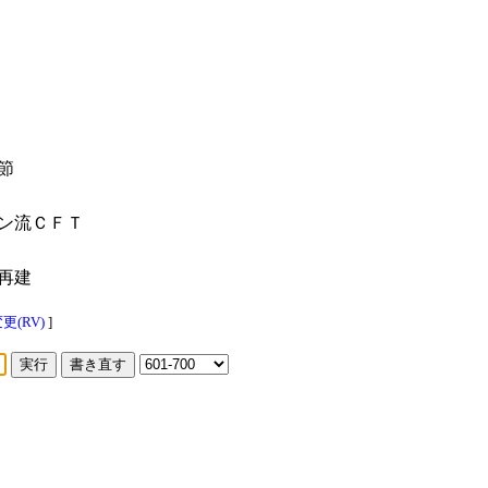
節
ン流ＣＦＴ
再建
(RV)
]