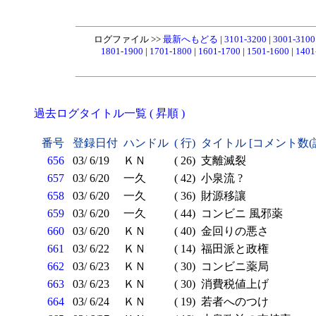
ログファイル >>
最新へもどる
|
3101-3200
|
3001-310
1801-1900
|
1701-1800
|
1601-1700
|
1501-1600
|
1401
過去ログタイトル一覧 ( 昇順 )
番号
登録日付
ハンドル
( 行)
タイトル [コメント数(
656
03/ 6/19
ＫＮ
( 26)
支離滅裂
657
03/ 6/20
一久
( 42)
小泉流 ?
658
03/ 6/20
一久
( 36)
財源移讓
659
03/ 6/20
一久
( 44)
コンビニ 風邪薬
660
03/ 6/20
ＫＮ
( 40)
金回りの悪さ
661
03/ 6/22
ＫＮ
( 14)
福田派と政権
662
03/ 6/23
ＫＮ
( 30)
コンビニ薬局
663
03/ 6/23
ＫＮ
( 30)
消費税値上げ
664
03/ 6/24
ＫＮ
( 19)
若者へのつけ