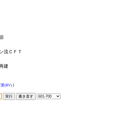
節
ン流ＣＦＴ
再建
(RV)
]