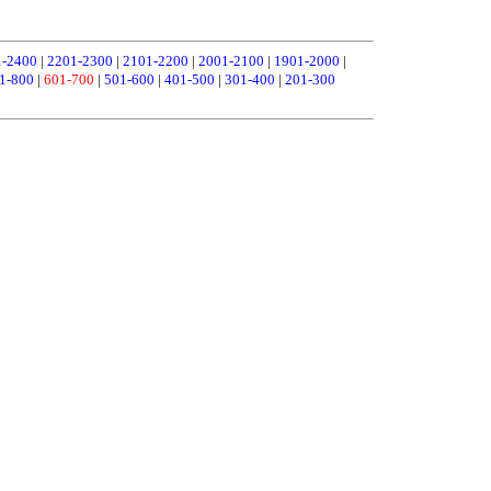
1-2400
|
2201-2300
|
2101-2200
|
2001-2100
|
1901-2000
|
1-800
|
601-700
|
501-600
|
401-500
|
301-400
|
201-300