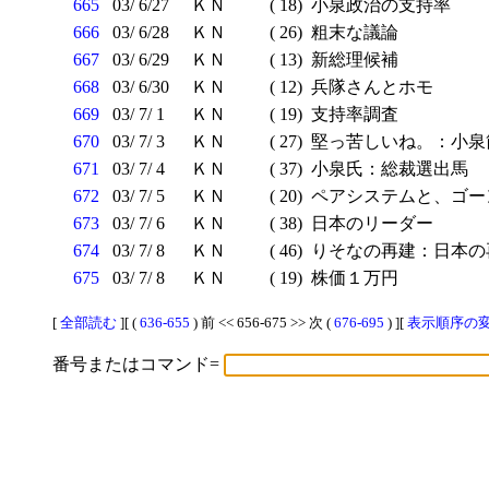
665
03/ 6/27
ＫＮ
( 18)
小泉政治の支持率
666
03/ 6/28
ＫＮ
( 26)
粗末な議論
667
03/ 6/29
ＫＮ
( 13)
新総理候補
668
03/ 6/30
ＫＮ
( 12)
兵隊さんとホモ
669
03/ 7/ 1
ＫＮ
( 19)
支持率調査
670
03/ 7/ 3
ＫＮ
( 27)
堅っ苦しいね。：小泉
671
03/ 7/ 4
ＫＮ
( 37)
小泉氏：総裁選出馬
672
03/ 7/ 5
ＫＮ
( 20)
ペアシステムと、ゴー
673
03/ 7/ 6
ＫＮ
( 38)
日本のリーダー
674
03/ 7/ 8
ＫＮ
( 46)
りそなの再建：日本の
675
03/ 7/ 8
ＫＮ
( 19)
株価１万円
[
全部読む
][ (
636-655
) 前 << 656-675 >> 次 (
676-695
) ][
表示順序の変更
番号またはコマンド=