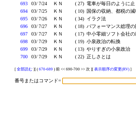
693
03/ 7/24
ＫＮ
( 27)
電車が毎日のように止
694
03/ 7/25
ＫＮ
( 10)
国保の収納、都税の減
695
03/ 7/26
ＫＮ
( 34)
イラク法
696
03/ 7/27
ＫＮ
( 18)
パフォーマンス総理の
697
03/ 7/27
ＫＮ
( 17)
中小零細ソフト会社の
698
03/ 7/29
ＫＮ
( 19)
小泉政治の転換
699
03/ 7/29
ＫＮ
( 13)
やりすぎの小泉政治
700
03/ 7/29
ＫＮ
( 22)
正しさとは
[
全部読む
][ (
670-689
) 前 << 690-700 >> 次 ][
表示順序の変更(RV)
]
番号またはコマンド=