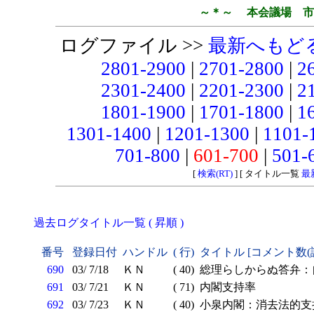
～＊～ 本会議場 市
ログファイル >>
最新へもど
2801-2900
|
2701-2800
|
2
2301-2400
|
2201-2300
|
2
1801-1900
|
1701-1800
|
1
1301-1400
|
1201-1300
|
1101-
701-800
|
601-700
|
501-
[
検索(RT)
] [ タイトル一覧
最
過去ログタイトル一覧 ( 昇順 )
番号
登録日付
ハンドル
( 行)
タイトル [コメント数(
690
03/ 7/18
ＫＮ
( 40)
総理らしからぬ答弁：
691
03/ 7/21
ＫＮ
( 71)
内閣支持率
692
03/ 7/23
ＫＮ
( 40)
小泉内閣：消去法的支