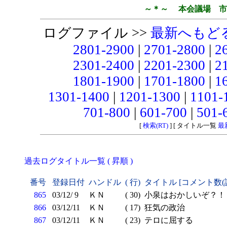
～＊～ 本会議場 市
ログファイル >>
最新へもど
2801-2900
|
2701-2800
|
2
2301-2400
|
2201-2300
|
2
1801-1900
|
1701-1800
|
1
1301-1400
|
1201-1300
|
1101-
701-800
|
601-700
|
501-
[
検索(RT)
] [ タイトル一覧
最
過去ログタイトル一覧 ( 昇順 )
番号
登録日付
ハンドル
( 行)
タイトル [コメント数(
865
03/12/ 9
ＫＮ
( 30)
小泉はおかしいぞ？！
866
03/12/11
ＫＮ
( 17)
狂気の政治
867
03/12/11
ＫＮ
( 23)
テロに屈する