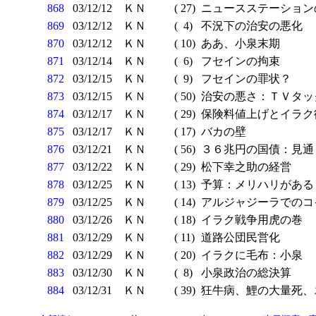
868
03/12/12
ＫＮ
( 27)
ニュースステーション
869
03/12/12
ＫＮ
( 4)
不況下の治安の悪化
870
03/12/12
ＫＮ
( 10)
ああ、小泉末期
871
03/12/14
ＫＮ
( 6)
フセインの拘束
872
03/12/15
ＫＮ
( 9)
フセインの罪状？
873
03/12/15
ＫＮ
( 50)
治安の悪さ：ＴＶタッ
874
03/12/17
ＫＮ
( 29)
保険料値上げとイラク
875
03/12/17
ＫＮ
( 17)
バカの壁
876
03/12/21
ＫＮ
( 56)
３６兆円の国債：見通
877
03/12/22
ＫＮ
( 29)
松下幸之助の経営
878
03/12/25
ＫＮ
( 13)
予算：メリハリがある
879
03/12/25
ＫＮ
( 14)
アルジャジーラでのコ
880
03/12/26
ＫＮ
( 18)
イラク戦争用虎の巻
881
03/12/29
ＫＮ
( 11)
道路公団民営化
882
03/12/29
ＫＮ
( 20)
イラクに毛布：小泉
883
03/12/30
ＫＮ
( 8)
小泉政治の総決算
884
03/12/31
ＫＮ
( 39)
狂牛病、鯉の大量死、