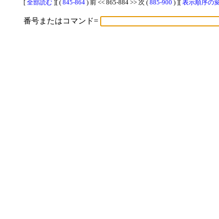
[
全部読む
][ (
845-864
) 前 << 865-884 >> 次 (
885-900
) ][
表示順序の変更
番号またはコマンド=