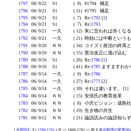
1797
06/ 9/22
S1
( 9)
#1794 補足
1796
06/ 9/21
S1
( 11)
#1795 補足
1795
06/ 9/21
S1
( 7)
Re:
1792
[
1
]
1794
06/ 9/21
S1
( 7)
Re:
1793
1793
06/ 9/21
一久
( 12)
朱に交われば赤くなる 
1792
06/ 9/21
一久
( 21)
時効には中断というも
1791
06/ 9/20
ＫＮ
( 34)
コイズミ政治の終焉と
1790
06/ 9/19
ＫＮ
( 15)
憲法改正に逃げ込む
1789
06/ 9/16
S1
( 26)
Re:
1786
[
1
]
1788
06/ 9/16
S1
( 41)
Re:
1785
ますますわから
1787
06/ 9/14
一久
( 9)
Re:
1786
1786
06/ 9/14
一久
( 27)
Re:
1775
[
2
]
1785
06/ 9/14
一久
( 39)
それは違います。 [
1
]
1784
06/ 9/14
ＫＮ
( 15)
安倍氏の教育改革
1783
06/ 9/14
ＫＮ
( 8)
小沢ビジョン：成熟社
1782
06/ 9/14
ＫＮ
( 19)
生き物の共生
1781
06/ 9/12
ＫＮ
( 21)
論語読みの論語知ら
[
全部読む
][ (
1780-1761
) 次 << 1800-1781 >> 前 ][
表示順序の変更(RV