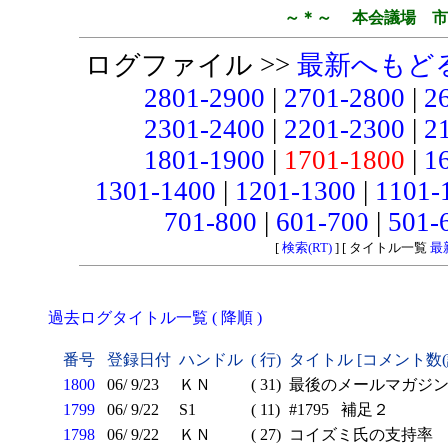
～＊～ 本会議場 市
ログファイル >>
最新へもど
2801-2900
|
2701-2800
|
2
2301-2400
|
2201-2300
|
2
1801-1900
|
1701-1800
|
1
1301-1400
|
1201-1300
|
1101-
701-800
|
601-700
|
501-
[
検索(RT)
] [ タイトル一覧
最
過去ログタイトル一覧 ( 降順 )
番号
登録日付
ハンドル
( 行)
タイトル [コメント数
1800
06/ 9/23
ＫＮ
( 31)
最後のメールマガジ
1799
06/ 9/22
S1
( 11)
#1795 補足２
1798
06/ 9/22
ＫＮ
( 27)
コイズミ氏の支持率