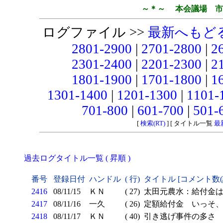
～＊～ 本会議場 市
ログファイル >>
最新へもど
2801-2900
|
2701-2800
|
2
2301-2400
|
2201-2300
|
2
1801-1900
|
1701-1800
|
1
1301-1400
|
1201-1300
|
1101-
701-800
|
601-700
|
501-
[
検索(RT)
] [ タイトル一覧
最
過去ログタイトル一覧 ( 昇順 )
番号
登録日付
ハンドル
( 行)
タイトル [コメント数
2416
08/11/15
ＫＮ
( 27)
太田元農水：給付金は
2417
08/11/16
一久
( 26)
定額給付金 いっそ、
2418
08/11/17
ＫＮ
( 40)
引き逃げ事件の多さ