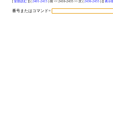
[
全部読む
][ (
2401-2415
) 前 << 2416-2435 >> 次 (
2436-2455
) ][
表示順
番号またはコマンド=