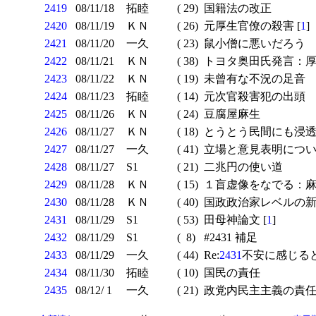
2419
08/11/18
拓睦
( 29)
国籍法の改正
2420
08/11/19
ＫＮ
( 26)
元厚生官僚の殺害 [
1
]
2421
08/11/20
一久
( 23)
鼠小僧に悪いだろう
2422
08/11/21
ＫＮ
( 38)
トヨタ奥田氏発言：厚
2423
08/11/22
ＫＮ
( 19)
未曾有な不況の足音
2424
08/11/23
拓睦
( 14)
元次官殺害犯の出頭
2425
08/11/26
ＫＮ
( 24)
豆腐屋麻生
2426
08/11/27
ＫＮ
( 18)
とうとう民間にも浸透
2427
08/11/27
一久
( 41)
立場と意見表明に
2428
08/11/27
S1
( 21)
二兆円の使い道
2429
08/11/28
ＫＮ
( 15)
１盲虚像をなでる：麻
2430
08/11/28
ＫＮ
( 40)
国政政治家レベルの新
2431
08/11/29
S1
( 53)
田母神論文 [
1
]
2432
08/11/29
S1
( 8)
#2431 補足
2433
08/11/29
一久
( 44)
Re:
2431
不安に感じる
2434
08/11/30
拓睦
( 10)
国民の責任
2435
08/12/ 1
一久
( 21)
政党内民主主義の責