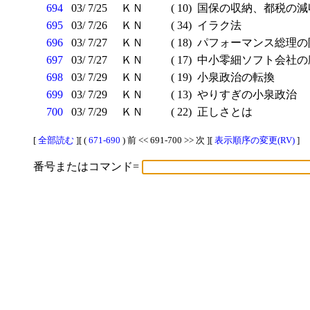
694
03/ 7/25
ＫＮ
( 10)
国保の収納、都税の減
695
03/ 7/26
ＫＮ
( 34)
イラク法
696
03/ 7/27
ＫＮ
( 18)
パフォーマンス総理の
697
03/ 7/27
ＫＮ
( 17)
中小零細ソフト会社の
698
03/ 7/29
ＫＮ
( 19)
小泉政治の転換
699
03/ 7/29
ＫＮ
( 13)
やりすぎの小泉政治
700
03/ 7/29
ＫＮ
( 22)
正しさとは
[
全部読む
][ (
671-690
) 前 << 691-700 >> 次 ][
表示順序の変更(RV)
]
番号またはコマンド=