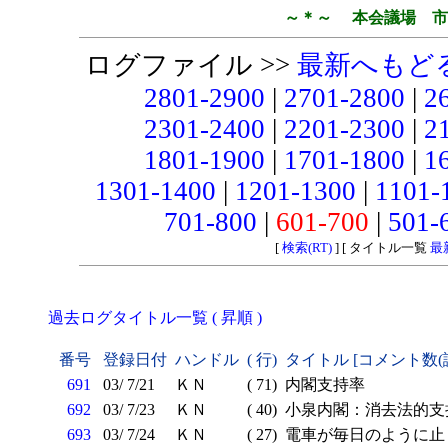
～＊～ 本会議場 市
ログファイル >>
最新へもど
2801-2900
|
2701-2800
|
2
2301-2400
|
2201-2300
|
2
1801-1900
|
1701-1800
|
1
1301-1400
|
1201-1300
|
1101-
701-800
|
601-700
|
501-
[
検索(RT)
] [ タイトル一覧
最
過去ログタイトル一覧 ( 昇順 )
番号
登録日付
ハンドル
( 行)
タイトル [コメント数(
691
03/ 7/21
ＫＮ
( 71)
内閣支持率
692
03/ 7/23
ＫＮ
( 40)
小泉内閣：消去法的支
693
03/ 7/24
ＫＮ
( 27)
電車が毎日のように止