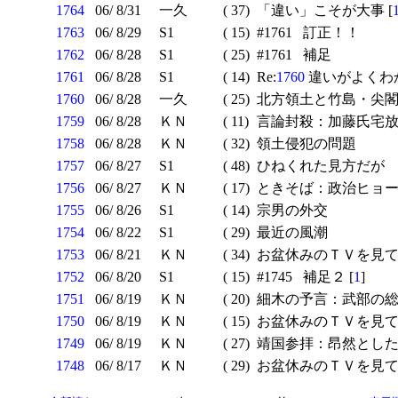
1764
06/ 8/31
一久
( 37)
「違い」こそが大事 [
1763
06/ 8/29
S1
( 15)
#1761 訂正！！
1762
06/ 8/28
S1
( 25)
#1761 補足
1761
06/ 8/28
S1
( 14)
Re:
1760
違いがよくわ
1760
06/ 8/28
一久
( 25)
北方領土と竹島・尖閣
1759
06/ 8/28
ＫＮ
( 11)
言論封殺：加藤氏宅
1758
06/ 8/28
ＫＮ
( 32)
領土侵犯の問題
1757
06/ 8/27
S1
( 48)
ひねくれた見方だが
1756
06/ 8/27
ＫＮ
( 17)
ときそば：政治ヒョー
1755
06/ 8/26
S1
( 14)
宗男の外交
1754
06/ 8/22
S1
( 29)
最近の風潮
1753
06/ 8/21
ＫＮ
( 34)
お盆休みのＴＶを見て
1752
06/ 8/20
S1
( 15)
#1745 補足２ [
1
]
1751
06/ 8/19
ＫＮ
( 20)
細木の予言：武部の
1750
06/ 8/19
ＫＮ
( 15)
お盆休みのＴＶを見て
1749
06/ 8/19
ＫＮ
( 27)
靖国参拝：昂然とし
1748
06/ 8/17
ＫＮ
( 29)
お盆休みのＴＶを見て