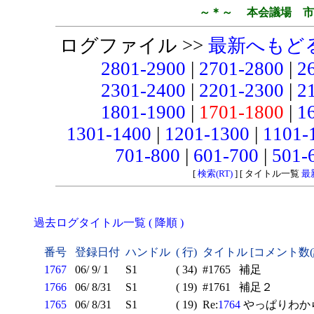
～＊～ 本会議場 市
ログファイル >>
最新へもど
2801-2900
|
2701-2800
|
2
2301-2400
|
2201-2300
|
2
1801-1900
|
1701-1800
|
1
1301-1400
|
1201-1300
|
1101-
701-800
|
601-700
|
501-
[
検索(RT)
] [ タイトル一覧
最
過去ログタイトル一覧 ( 降順 )
番号
登録日付
ハンドル
( 行)
タイトル [コメント数
1767
06/ 9/ 1
S1
( 34)
#1765 補足
1766
06/ 8/31
S1
( 19)
#1761 補足２
1765
06/ 8/31
S1
( 19)
Re:
1764
やっぱりわから