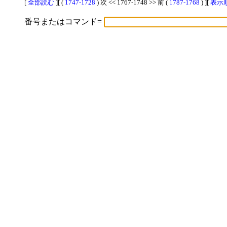
[
全部読む
][ (
1747-1728
) 次 << 1767-1748 >> 前 (
1787-1768
) ][
表示順
番号またはコマンド=