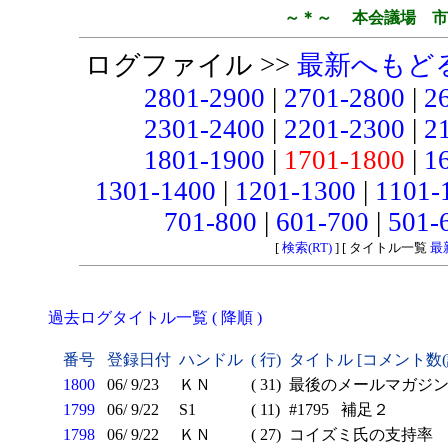
～＊～ 本会議場 市
ログファイル >>
最新へもど
2801-2900
|
2701-2800
|
2
2301-2400
|
2201-2300
|
2
1801-1900
|
1701-1800
|
1
1301-1400
|
1201-1300
|
1101-
701-800
|
601-700
|
501-
[
検索(RT)
] [ タイトル一覧
最
過去ログタイトル一覧 ( 降順 )
番号
登録日付
ハンドル
( 行)
タイトル [コメント数
1800
06/ 9/23
ＫＮ
( 31)
最後のメールマガジ
1799
06/ 9/22
S1
( 11)
#1795 補足２
1798
06/ 9/22
ＫＮ
( 27)
コイズミ氏の支持率