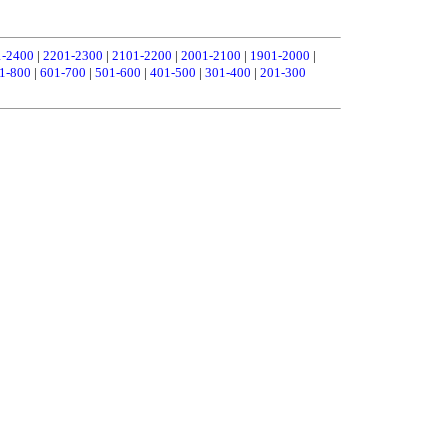
1-2400
|
2201-2300
|
2101-2200
|
2001-2100
|
1901-2000
|
1-800
|
601-700
|
501-600
|
401-500
|
301-400
|
201-300