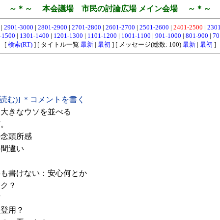
～＊～ 本会議場 市民の討論広場 メイン会場 ～＊～
0
|
2901-3000
|
2801-2900
|
2701-2800
|
2601-2700
|
2501-2600
|
2401-2500
|
230
-1500
|
1301-1400
|
1201-1300
|
1101-1200
|
1001-1100
|
901-1000
|
801-900
|
70
[
検索(RT)
] [ タイトル一覧
最新
|
最初
] [ メッセージ(総数: 100)
最新
|
最初
]
(読む)] ＊コメントを書く
大きなウソを並べる
だ。
念頭所感
の間違い
も書けない：安心何とか
ョク？
方
員登用？