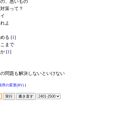
の、悪いもの
対策って？
ャイ
忘れよ
る [
1
]
ここまで
 [
1
]
の問題も解決しないといけない
序の変更(RV)
]