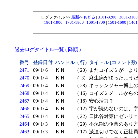
ログファイル >>
最新へもどる
|
3101-3200
|
3001-310
1801-1900
|
1701-1800
|
1601-1700
|
1501-1600
|
1401
過去ログタイトル一覧 ( 降順 )
番号
登録日付
ハンドル
( 行)
タイトル [コメント数
2471
09/ 1/ 6
ＫＮ
( 20)
またコイズミが：より
2470
09/ 1/ 4
ＫＮ
( 3)
麻生病が移ったよう
2469
09/ 1/ 4
ＫＮ
( 28)
キッシンジャー博士の
2468
09/ 1/ 4
ＫＮ
( 16)
コイズミメールから
2467
09/ 1/ 4
ＫＮ
( 16)
安心活力？
2466
09/ 1/ 4
ＫＮ
( 12)
字が読めないのは、字
2465
09/ 1/ 4
ＫＮ
( 22)
日比谷対策にゼンリ
2464
09/ 1/ 3
ＫＮ
( 29)
不況期の企業のあり
2463
09/ 1/ 3
ＫＮ
( 17)
派遣切りでなく正社