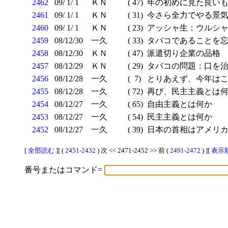
2462
09/ 1/ 1
ＫＮ
( 47)
年の初めに見た良いも
2461
09/ 1/ 1
ＫＮ
( 31)
今さら全力でやる景気
2460
09/ 1/ 1
ＫＮ
( 23)
アッシャ生：ウルシ
2459
08/12/30
一久
( 33)
タバコであることを
2458
08/12/30
ＫＮ
( 47)
派遣切り企業の品格
2457
08/12/29
ＫＮ
( 29)
タバコの問題：口を治め
2456
08/12/28
一久
( 7)
とりあえず、今年は
2455
08/12/28
一久
( 72)
再び、民主主義とは何か
2454
08/12/27
一久
( 65)
自由主義とは何か
2453
08/12/27
一久
( 54)
民主主義とは何か
2452
08/12/27
一久
( 39)
日本の首相はアメリカ
[
全部読む
][ (
2451-2432
) 次 << 2471-2452 >> 前 (
2491-2472
) ][
表示順
番号またはコマンド=