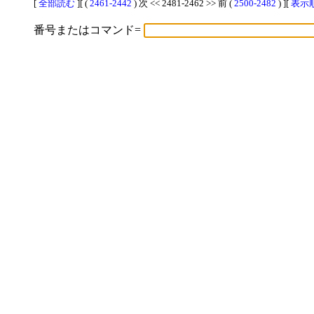
[
全部読む
][ (
2461-2442
) 次 << 2481-2462 >> 前 (
2500-2482
) ][
表示順
番号またはコマンド=