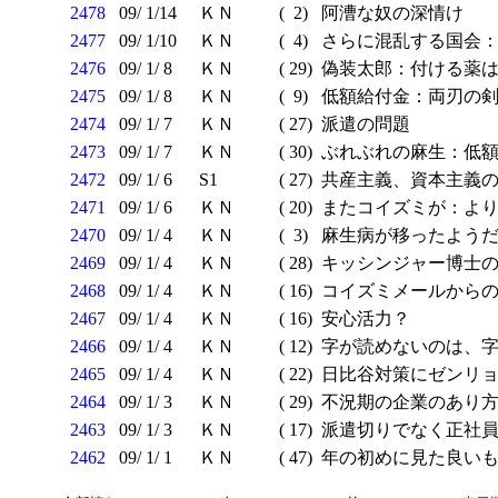
2478
09/ 1/14
ＫＮ
( 2)
阿漕な奴の深情け
2477
09/ 1/10
ＫＮ
( 4)
さらに混乱する国会：
2476
09/ 1/ 8
ＫＮ
( 29)
偽装太郎：付ける薬
2475
09/ 1/ 8
ＫＮ
( 9)
低額給付金：両刃の
2474
09/ 1/ 7
ＫＮ
( 27)
派遣の問題
2473
09/ 1/ 7
ＫＮ
( 30)
ぶれぶれの麻生：低額
2472
09/ 1/ 6
S1
( 27)
共産主義、資本主義の
2471
09/ 1/ 6
ＫＮ
( 20)
またコイズミが：より
2470
09/ 1/ 4
ＫＮ
( 3)
麻生病が移ったよう
2469
09/ 1/ 4
ＫＮ
( 28)
キッシンジャー博士の
2468
09/ 1/ 4
ＫＮ
( 16)
コイズミメールから
2467
09/ 1/ 4
ＫＮ
( 16)
安心活力？
2466
09/ 1/ 4
ＫＮ
( 12)
字が読めないのは、字
2465
09/ 1/ 4
ＫＮ
( 22)
日比谷対策にゼンリ
2464
09/ 1/ 3
ＫＮ
( 29)
不況期の企業のあり
2463
09/ 1/ 3
ＫＮ
( 17)
派遣切りでなく正社
2462
09/ 1/ 1
ＫＮ
( 47)
年の初めに見た良いも