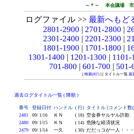
～＊～ 本会議場 市
ログファイル >>
最新へもど
2801-2900
|
2701-2800
|
2
2301-2400
|
2201-2300
|
2
1801-1900
|
1701-1800
|
1
1301-1400
|
1201-1300
|
1101-
701-800
|
601-700
|
501-
[
検索(RT)
] [ タイトル一覧
最
過去ログタイトル一覧 ( 降順 )
番号
登録日付
ハンドル
( 行)
タイトル [コメント数
2481
09/ 1/16
ＫＮ
( 18)
空金券ヤルヤル詐欺
2480
09/ 1/15
ＫＮ
( 14)
危険な経済状況
2479
09/ 1/14
一久
( 30)
だだっコが一人・・